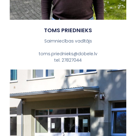
TOMS PRIEDNIEKS
Saimniecības vadītājs
toms.priednieks@dobele.lv
tel. 27827044