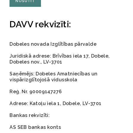
NOSŪTĪT
DAVV rekvizīti:
Dobeles novada Izglītības pārvalde
Juridiskā adrese: Brīvības iela 17, Dobele,
Dobeles nov., LV-3701
Saņēmējs: Dobeles Amatniecības un
vispārizglītojošā vidusskola
Reģ. Nr.
90009147276
Adrese:
Katoļu
iela 1, Dobele, L
V-3701
Bankas rekvizīti:
AS SEB bankas konts