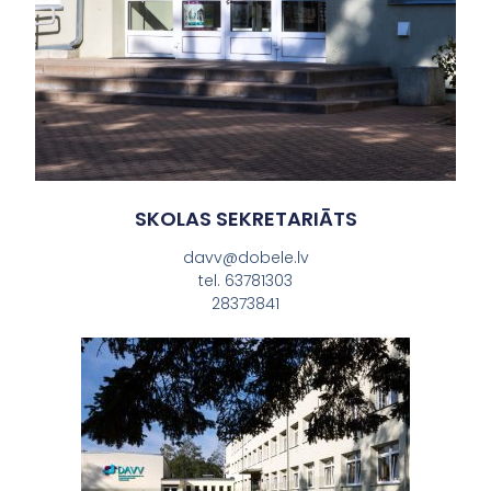
SKOLAS SEKRETARIĀTS
davv@dobele.lv
tel. 63781303
28373841