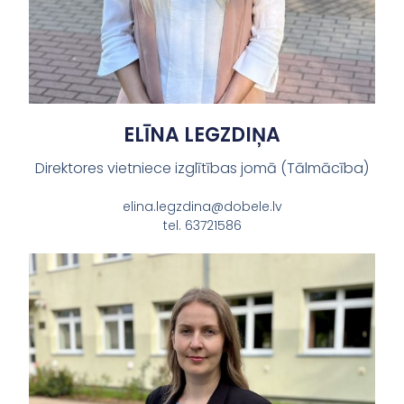
ELĪNA LEGZDIŅA
Direktores vietniece izglītības jomā (Tālmācība)
elina.legzdina@dobele.lv
tel. 63721586