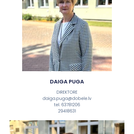
DAIGA PUGA
DIREKTORE
daiga.puga@dobele.lv
tel. 63781206
29418631