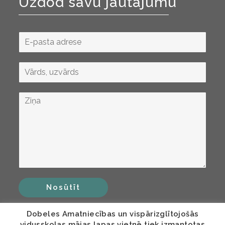
Uzdod savu jautājumu
Nosūtīt
Dobeles Amatniecības un vispārizglītojošās
vidusskolas mājas lapas vietnē tiek izmantotas