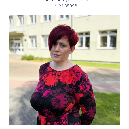
tel. 22138096