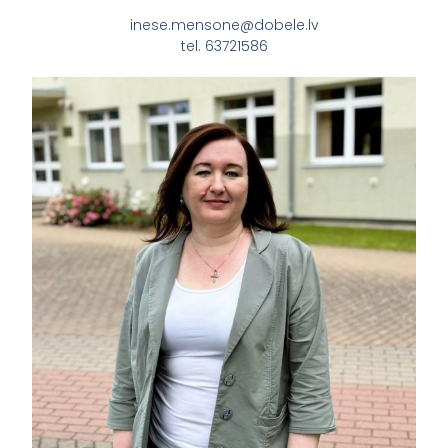
inese.mensone@dobele.lv
tel. 63721586