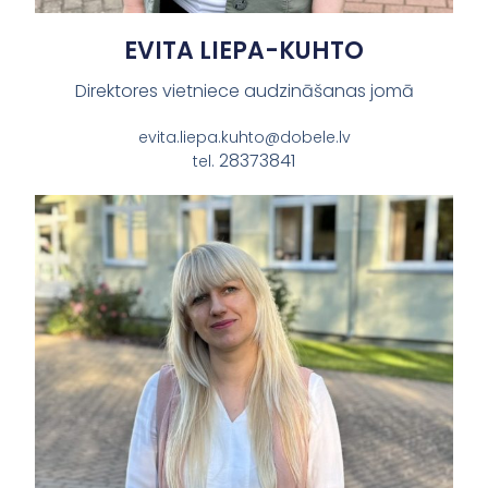
EVITA LIEPA-KUHTO
Direktores vietniece audzināšanas jomā
evita.liepa.kuhto@dobele.lv
28373841
tel.