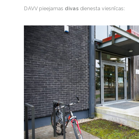
DAVV pieejamas
divas
dienesta viesnīcas: