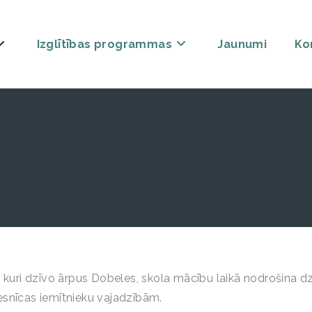
Izglītības programmas
Jaunumi
Ko
kuri dzīvo ārpus Dobeles, skola mācību laikā nodrošina dz
iesnīcas iemītnieku vajadzībām.