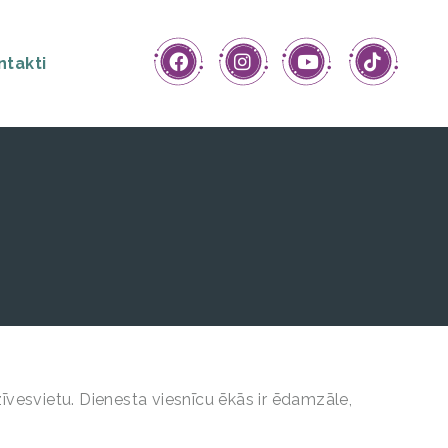
ntakti
īvesvietu. Dienesta viesnīcu ēkās ir ēdamzāle,