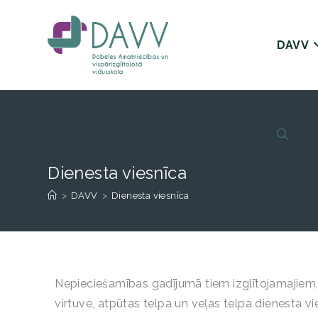
DAVV
Dienesta viesnīca
>
DAVV
>
Dienesta viesnīca
Nepieciešamības gadījumā tiem izglītojamajiem, 
virtuve, atpūtas telpa un veļas telpa dienesta v