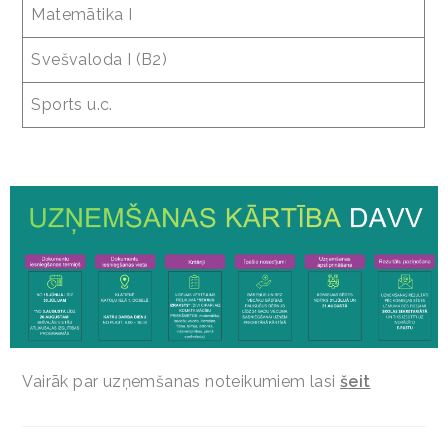
Matemātika I
Svešvaloda I (B2)
Sports u.c.
Vairāk par uzņemšanas noteikumiem lasi
šeit