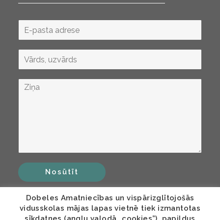
Nosūtīt
Dobeles Amatniecības un vispārizglītojošās
vidusskolas mājas lapas vietnē tiek izmantotas
sīkdatnes (angļu valodā „cookies”), papildus