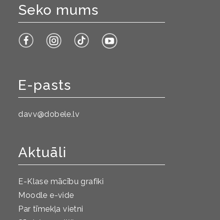
Seko mums
E-pasts
davv@dobele.lv
Aktuāli
E-Klase mācību grafiki
Moodle e-vide
Par tīmekļa vietni