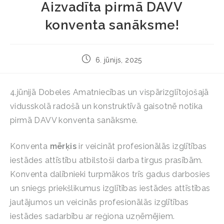
Aizvadīta pirmā DAVV
konventa sanāksme!
6. jūnijs, 2025
4.jūnijā Dobeles Amatniecības un vispārizglītojošajā
vidusskolā radošā un konstruktīvā gaisotnē notika
pirmā DAVV konventa sanāksme.
Konventa
mērķis
ir veicināt profesionālās izglītības
iestādes attīstību atbilstoši darba tirgus prasībām.
Konventa dalībnieki turpmākos trīs gadus darbosies
un sniegs priekšlikumus izglītības iestādes attīstības
jautājumos un veicinās profesionālās izglītības
iestādes sadarbību ar reģiona uzņēmējiem.