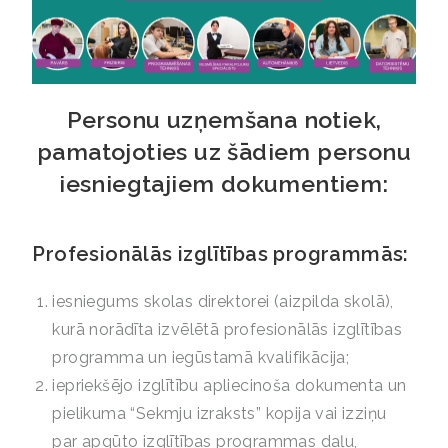
Personu uzņemšana notiek,
pamatojoties uz šādiem personu
iesniegtajiem dokumentiem:
Profesionālās
izglītības programmās:
iesniegums skolas direktorei (aizpilda skolā),
kurā norādīta izvēlētā profesionālās izglītības
programma un iegūstamā kvalifikācija;
iepriekšējo izglītību apliecinoša dokumenta un
pielikuma “Sekmju izraksts” kopija vai izziņu
par apgūto izglītības programmas daļu,