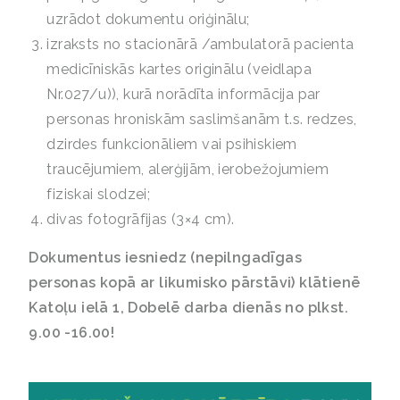
uzrādot dokumentu oriģinālu;
izraksts no stacionārā /ambulatorā pacienta
medicīniskās kartes originālu (veidlapa
Nr.027/u)), kurā norādīta informācija par
personas hroniskām saslimšanām t.s. redzes,
dzirdes funkcionāliem vai psihiskiem
traucējumiem, alerģijām, ierobežojumiem
fiziskai slodzei;
divas fotogrāfijas (3×4 cm).
Dokumentus iesniedz (nepilngadīgas
personas kopā ar likumisko pārstāvi) klātienē
Katoļu ielā 1, Dobelē darba dienās no plkst.
9.00 -16.00!