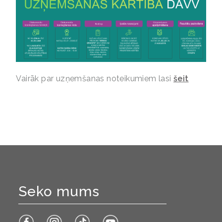
Vairāk par uzņemšanas noteikumiem lasi
šeit
Seko mums