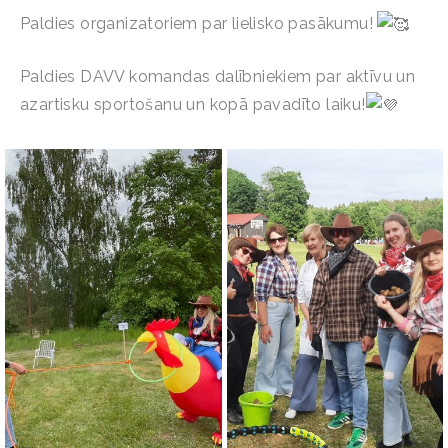
Paldies organizatoriem par lielisko pasākumu!
Paldies DAVV komandas dalībniekiem par aktīvu un
azartisku sportošanu un kopā pavadīto laiku!