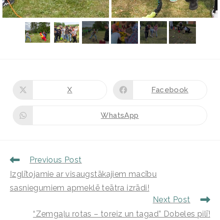
X
Facebook
WhatsApp
Previous Post
Izglītojamie ar visaugstākajiem macību
sasniegumiem apmeklē teātra izrādi!
Next Post
“Zemgaļu rotas – toreiz un tagad” Dobeles pilī!