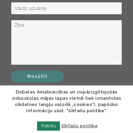
Nosūtīt
Dobeles Amatniecības un vispārizglītojošās
vidusskolas mājas lapas vietnē tiek izmantotas
sīkdatnes (angļu valodā „cookies”), papildus
informāciju skat. "sīkfailu politika".
Sīkfailu politika
Piekrītu
© COPYRIGHT DAVV