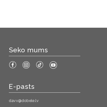
Seko mums
E-pasts
davv@dobele.lv