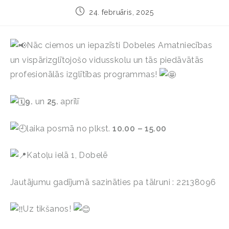
24. februāris, 2025
Nāc ciemos un iepazīsti Dobeles Amatniecības
un vispārizglītojošo vidusskolu un tās piedāvātās
profesionālās izglītības programmas!
9.
un
25.
aprīlī
laika posmā no plkst.
10.00 – 15.00
Katoļu ielā 1, Dobelē
Jautājumu gadījumā sazināties pa tālruni : 22138096
Uz tikšanos!