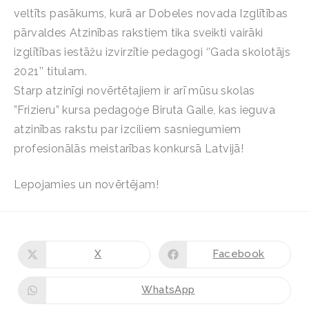
veltīts pasākums, kurā ar Dobeles novada Izglītības
pārvaldes Atzinības rakstiem tika sveikti vairāki
izglītības iestāžu izvirzītie pedagogi ‘’Gada skolotājs
2021’’ titulam.
Starp atzinīgi novērtētajiem ir arī mūsu skolas
”Frizieru” kursa pedagoģe Biruta Gaile, kas ieguva
atzinības rakstu par izciliem sasniegumiem
profesionālās meistarības konkursā Latvijā!
Lepojamies un novērtējam!
X
Facebook
WhatsApp