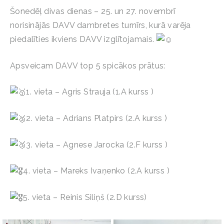
Šonedēļ divas dienas – 25. un 27. novembrī
norisinājās DAVV dambretes turnīrs, kurā varēja
piedalīties ikviens DAVV izglītojamais.
Apsveicam DAVV top 5 spicākos prātus:
1. vieta – Agris Strauja (1.A kurss )
2. vieta – Adrians Platpirs (2.A kurss )
3. vieta – Agnese Jarocka (2.F kurss )
4. vieta – Mareks Ivaņenko (2.A kurss )
5. vieta – Reinis Siliņš (2.D kurss)