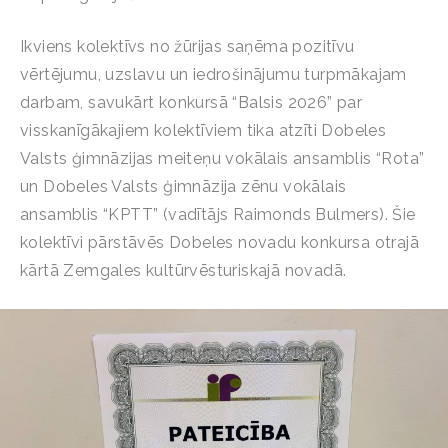
Ikviens kolektīvs no žūrijas saņēma pozitīvu
vērtējumu, uzslavu un iedrošinājumu turpmākajam
darbam, savukārt konkursā “Balsis 2026” par
visskanīgākajiem kolektīviem tika atzīti Dobeles
Valsts ģimnāzijas meiteņu vokālais ansamblis “Rota”
un Dobeles Valsts ģimnāzija zēnu vokālais
ansamblis “KPTT” (vadītājs Raimonds Bulmers). Šie
kolektīvi pārstāvēs Dobeles novadu konkursa otrajā
kārtā Zemgales kultūrvēsturiskajā novadā.