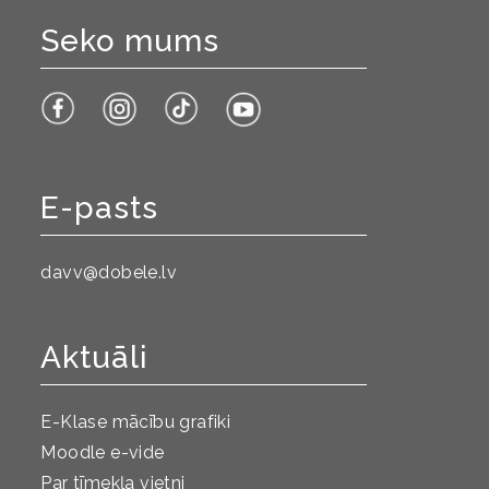
Seko mums
E-pasts
davv@dobele.lv
Aktuāli
E-Klase mācību grafiki
Moodle e-vide
Par tīmekļa vietni