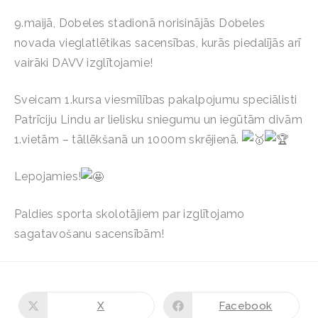
9.maijā, Dobeles stadionā norisinājās Dobeles
novada vieglatlētikas sacensības, kurās piedalījās arī
vairāki DAVV izglītojamie!
Sveicam 1.kursa viesmīlības pakalpojumu speciālisti
Patrīciju Lindu ar lielisku sniegumu un iegūtām divām
1.vietām – tāllēkšanā un 1000m skrējienā.
Lepojamies!
Paldies sporta skolotājiem par izglītojamo
sagatavošanu sacensībām!
X
Facebook