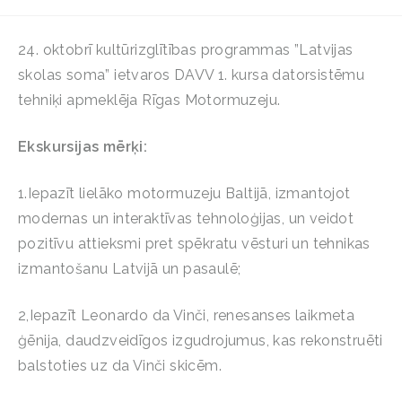
24. oktobrī kultūrizglītības programmas ”Latvijas
skolas soma” ietvaros DAVV 1. kursa datorsistēmu
tehniķi apmeklēja Rīgas Motormuzeju.
Ekskursijas mērķi:
1.Iepazīt lielāko motormuzeju Baltijā, izmantojot
modernas un interaktīvas tehnoloģijas, un veidot
pozitīvu attieksmi pret spēkratu vēsturi un tehnikas
izmantošanu Latvijā un pasaulē;
2,Iepazīt Leonardo da Vinči, renesanses laikmeta
ģēnija, daudzveidīgos izgudrojumus, kas rekonstruēti
balstoties uz da Vinči skicēm.