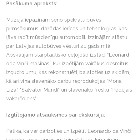
Pasākuma apraksts
:
Muzejā iepazinām seno spēkratu būves
pirmsākumus, dažādas ierīces un tehnoloģijas, kas
ļāva radīt mūsdienīgu automobīli. Izzinājām stāstu
par Latvijas autobūves vēsturi 20.gadsimtā.
Apskatījām starptautisko ceļojošo izstādi “Leonard
oda Vinči mašīnas”, kur izpētījām vairākus desmitus
izgudrojumu, kas rekonstruēti, balstoties uz skicēm,
kā arī viņa slavenāko darbu reprodukcijas “Mona
Liza”, “Salvator Mundi” un slavenāko fresku “Pēdējais
vakarēdiens”.
Izglītojamo atsauksmes par ekskursiju:
Patika, ka var darboties un izpētīt Leonardo da Vinči
izgudrojumus, kuri ir apsteiguši laiku. Iepazinām