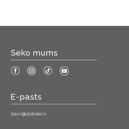
Seko mums
E-pasts
davv@dobele.lv