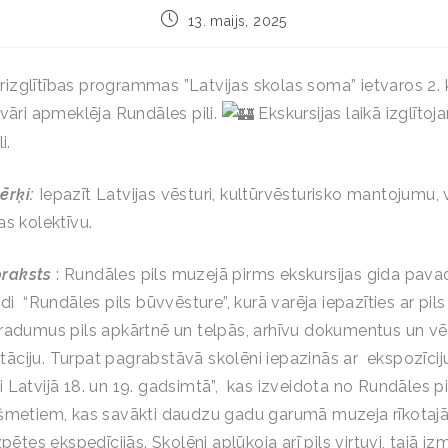
13. maijs, 2025
tūrizglītības programmas ”Latvijas skolas soma” ietvaros 2. k
avāri apmeklēja Rundāles pili.
Ekskursijas laikā izglītoj
i.
ērķi:
Iepazīt Latvijas vēsturi, kultūrvēsturisko mantojumu, 
as kolektīvu.
raksts
: Rundāles pils muzejā pirms ekskursijas gida pava
di “Rundāles pils būvvēsture”, kurā varēja iepazīties ar pils 
radumus pils apkārtnē un telpās, arhīvu dokumentus un vē
ciju. Turpat pagrabstāvā skolēni iepazinās ar ekspozīciju
 Latvijā 18. un 19. gadsimtā”, kas izveidota no Rundāles p
šmetiem, kas savākti daudzu gadu garumā muzeja rīkotajā
zpētes ekspedīcijās. Skolēni aplūkoja arī pils virtuvi, tajā i