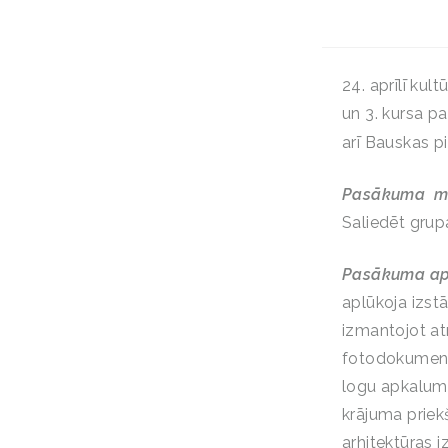
24. aprīlī kul
un 3. kursa p
arī Bauskas pil
Pasākuma m
Saliedēt grup
Pasākuma ap
aplūkoja izstā
izmantojot at
fotodokumentā
logu apkalumi
krājuma priek
arhitektūras i