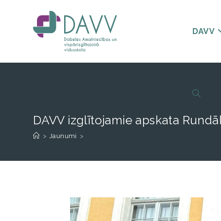
DAVV
DAVV izglītojamie apskata Rundāl
>
Jaunumi
>