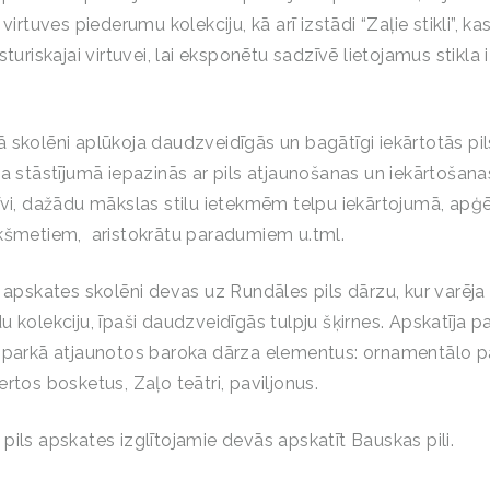
 virtuves piederumu kolekciju, kā arī izstādi “Zaļie stikli”, ka
sturiskajai virtuvei, lai eksponētu sadzīvē lietojamus stikl
 skolēni aplūkoja daudzveidīgās un bagātīgi iekārtotās pil
a stāstījumā iepazinās ar pils atjaunošanas un iekārtošanas 
īvi, dažādu mākslas stilu ietekmēm telpu iekārtojumā, apģē
kšmetiem, aristokrātu paradumiem u.tml.
u apskates skolēni devas uz Rundāles pils dārzu, kur varēja
 kolekciju, īpaši daudzveidīgās tulpju šķirnes. Apskatīja pa
 parkā atjaunotos baroka dārza elementus: ornamentālo pa
rtos bosketus, Zaļo teātri, paviljonus.
pils apskates izglītojamie devās apskatīt Bauskas pili.