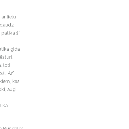
ar lielu
u daudz
 patika šī
atika gida
ēsturi,
 ļoti
ši. Arī
ēkiem, kas
ki, augi,
lika
 ka Rundāles