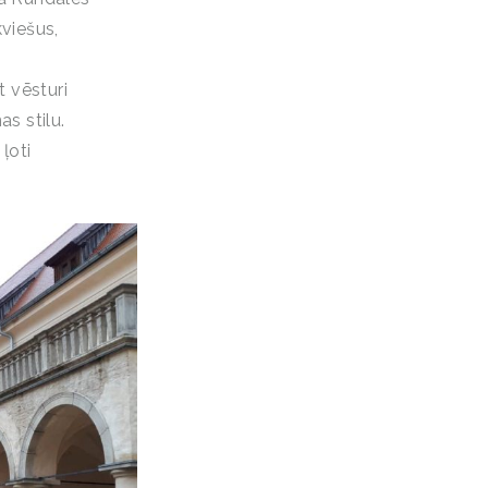
kviešus,
t vēsturi
as stilu.
 ļoti