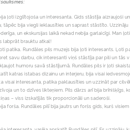
atsauksmes:
ija ļoti izglītojoša un interesanta. Gids stāstīja aizraujoši un 
 tāpēc bija viegli ieklausīties un saprast stāstīto. Uzzināj
derīga, un ekskursijas laikā nekad nebija garlaicīgi. Man ļoti
s labprāt brauktu atkal!
ļoti patika. Rundāles pils muzejs bija ļoti interesants. Ļoti p
et savu darbu, cik interesanti viņš stāstīja par pili un tās v
ļaujot humoru savā stāstījumā. Rundāles pils ir ļoti skaista,
atīt katras istabas dizainu un interjeru, bija visai iedvesmojo
ta visai interesanta, patika paklausīties un uzzināt par cilv
īvoja un to dzīves likteņiem. Pils dārzs arī bija brīnišķīgs, ko
ciņas – viss izskatījās tik proporcionāli un saderoši.
ija forša. Rundāles pilī bija jautrs un foršs gids, kurš visiem 
bija interesanta, varēja apskatīt Rundāles pilī. Es uzzināju,