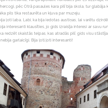
a hercogi, pēc Otrā pasaules kara pilī bija skola, tur glabāja 
ika pils tika restaurēta un kļuva par muzeju.
ija ļoti laba. Labi, ka bija iedotas austiņas, lai varētu dzirdē
 bija interesanti klausīties, jo gids izraisīja interesi ar savu run
a redzēt skaistās telpas, kas atradās pilī, gids visu stāstīja
nebija garlaicīgi. Bija ļoti,ļoti interesanti!