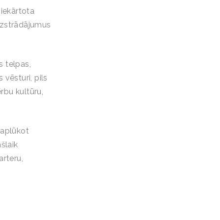
siekārtota
a izstrādājumus
s telpas,
vēsturi, pils
rbu kultūru,
 aplūkot
šlaik
rteru,