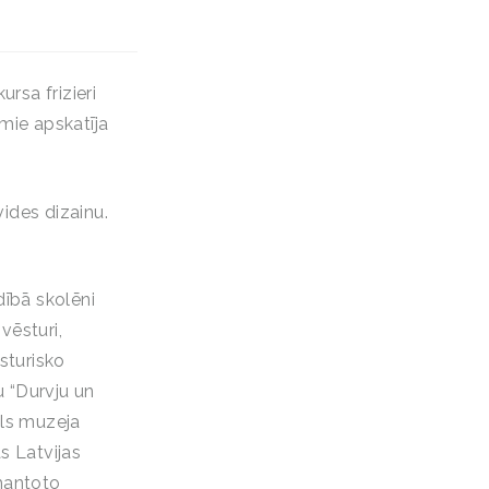
ursa frizieri
amie apskatīja
vides dizainu.
dībā skolēni
vēsturi,
sturisko
 “Durvju un
ils muzeja
s Latvijas
zmantoto