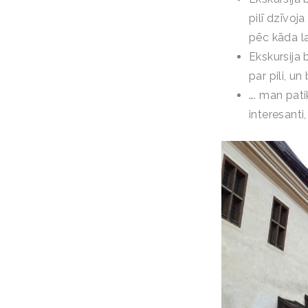
pilī dzīvoj
pēc kāda la
Ekskursija b
par pili, un
…. man patik
interesanti, 