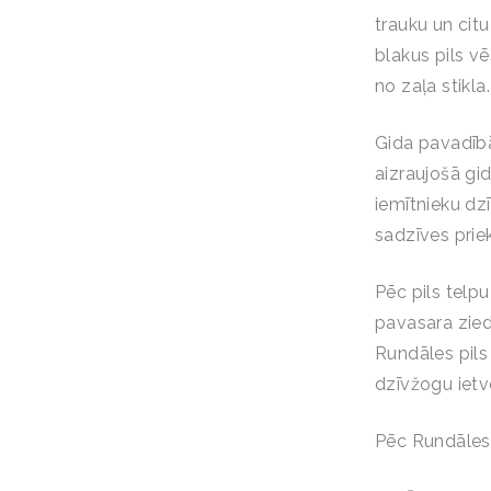
trauku un citu
blakus pils vē
no zaļa stikla.
Gida pavadībā
aizraujošā gid
iemītnieku dz
sadzīves prie
Pēc pils telp
pavasara ziedu
Rundāles pils
dzīvžogu ietve
Pēc Rundāles 