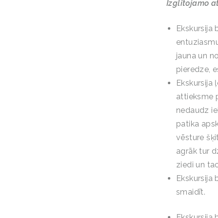
Izglītojamo 
Ekskursija b
entuziasmu,
jauna un no
pieredze, e
Ekskursija 
attieksme pr
nedaudz iek
patika apsk
vēsture šķi
agrāk tur dz
ziedi un ta
Ekskursija b
smaidīt.
Ekskursija 