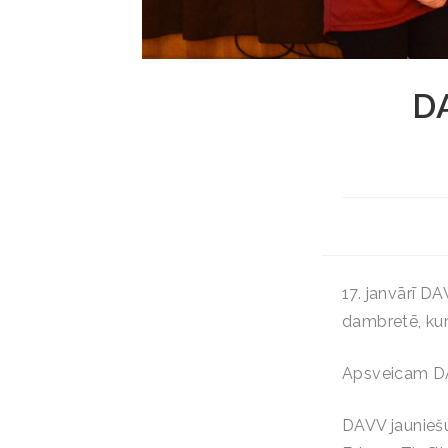
DA
17. janvārī D
dambretē, kurā
Apsveicam DA
DAVV jauniešu