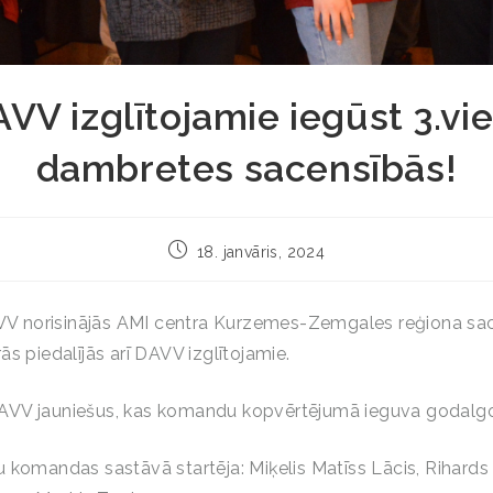
VV izglītojamie iegūst 3.vi
dambretes sacensībās!
18. janvāris, 2024
AVV norisinājās AMI centra Kurzemes-Zemgales reģiona sa
s piedalījās arī DAVV izglītojamie.
VV jauniešus, kas komandu kopvērtējumā ieguva godalgot
 komandas sastāvā startēja: Miķelis Matīss Lācis, Rihards