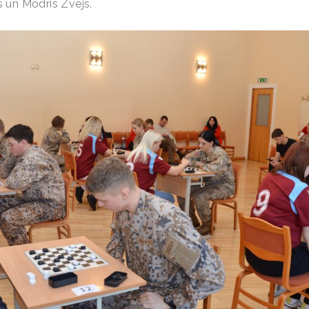
s un Modris Zvejs.