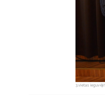
3.vietas ieguvēji!