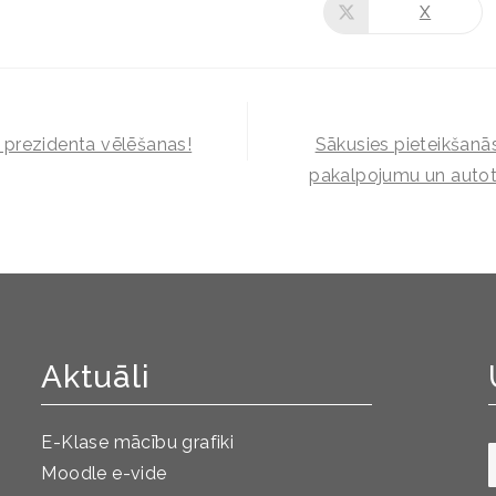
X
prezidenta vēlēšanas!
Sākusies pieteikšan
pakalpojumu un autot
Aktuāli
E-Klase mācību grafiki
Moodle e-vide