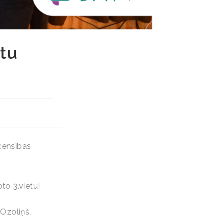
etu
censības
o 3.vietu!
 Ozoliņš,