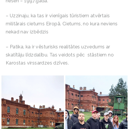
nesen – 1997.gadā.
– Uzzinaju, ka tas ir vienīgais tūristiem atvērtais
militārais cietums Eiropā. Cietums, no kura neviens
nekad nav izbēdzis
– Patika, ka ir vēsturisks realitātes uzvedums ar
skatītāju līdzdalību. Tas veidots pēc stāstiem no
Karostas virssardzes dzīves.