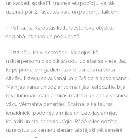
un karcerī, apskatīt muzeja ekspozīciju, vairāk
uzzināt par 2.Pasaules karu un padomju laikiem.
– Patika, ka Karostas kultūrvēsturisko objektu
saglabā, atjauno un popularizē.
– Uzzināju, ka virssardze ir kalpojusi kā
militārpersonu disciplinārsodu izciešanas vieta. Jau
kopš pirmajiem gadiem tā ir bijusi drūma vieta
cilvēku likteņu salaušanai un brīvā gara apspiešanai.
Mainījās varas un līdz ar to mainījās ieslodzītie, bija
revolucionāri, cara armijas matroži un apakšvirsnieki,
vācu Vērmahta dezertieri, Staļina laika tautas
ienaidnieki, padomju armijas un Latvijas armijas
karavīri un citi nepaklausīgie. Pēdējie ieslodzītie
uzrakstus uz kameru sienām atstājuši vēl samērā