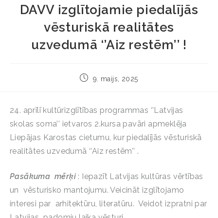
DAVV izglītojamie piedalījās
vēsturiskā realitātes
uzvedumā ‘’Aiz restēm’’ !
9. maijs, 2025
24. aprīlī kultūrizglītības programmas ‘’Latvijas
skolas soma’’ ietvaros 2.kursa pavāri apmeklēja
Liepājas Karostas cietumu, kur piedalījās vēsturiskā
realitātes uzvedumā ‘’Aiz restēm’’ .
Pasākuma
mērķi
: Iepazīt Latvijas kultūras vērtības
un vēsturisko mantojumu. Veicināt izglītojamo
interesi par arhitektūru, literatūru. Veidot izpratni par
Latvijas padomju laika vēsturi