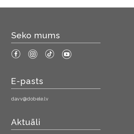
Seko mums
E-pasts
davv@dobele.lv
Aktuāli