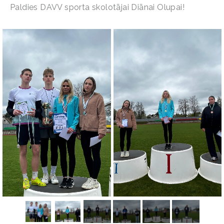
Paldies DAVV sporta skolotājai Diānai Olupai!