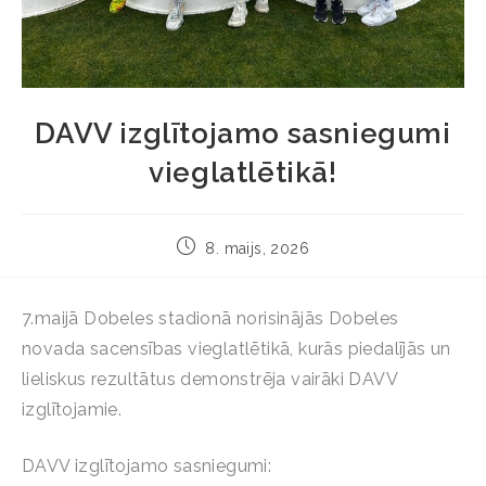
DAVV izglītojamo sasniegumi
vieglatlētikā!
8. maijs, 2026
7.maijā Dobeles stadionā norisinājās Dobeles
novada sacensības vieglatlētikā, kurās piedalījās un
lieliskus rezultātus demonstrēja vairāki DAVV
izglītojamie.
DAVV izglītojamo sasniegumi: