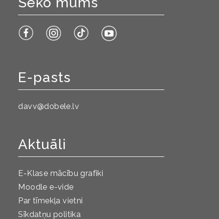
Seko mums
E-pasts
davv@dobele.lv
Aktuāli
E-Klase mācību grafiki
Moodle e-vide
Par tīmekļa vietni
Sīkdatņu politika