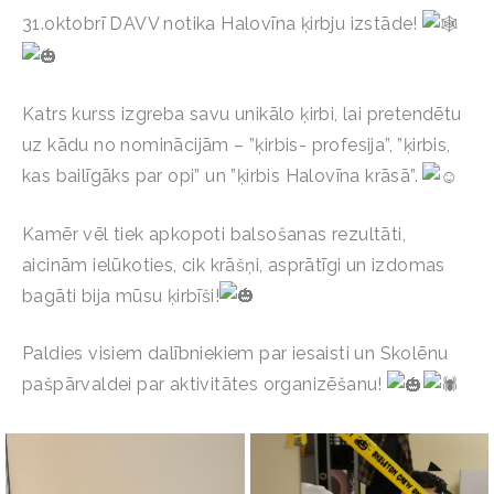
31.oktobrī DAVV notika Halovīna ķirbju izstāde!
Katrs kurss izgreba savu unikālo ķirbi, lai pretendētu
uz kādu no nominācijām – ”ķirbis- profesija”, ”ķirbis,
kas bailīgāks par opi” un ”ķirbis Halovīna krāsā”.
Kamēr vēl tiek apkopoti balsošanas rezultāti,
aicinām ielūkoties, cik krāšņi, asprātīgi un izdomas
bagāti bija mūsu ķirbīši!
Paldies visiem dalībniekiem par iesaisti un Skolēnu
pašpārvaldei par aktivitātes organizēšanu!