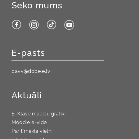
Seko mums
E-pasts
davv@dobele.lv
Aktuāli
E-Klase mācību grafiki
Moodle e-vide
Par tīmekļa vietni