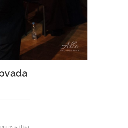
novada
erpinskai tika