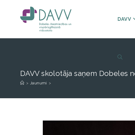
DAVV
DAVV skolotāja saņem Dobeles no
>
Jaunumi
>