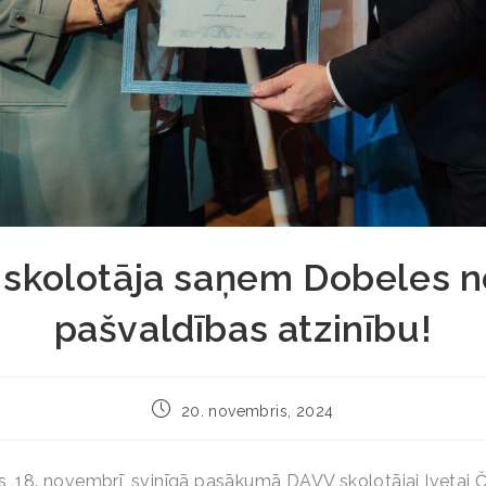
skolotāja saņem Dobeles 
pašvaldības atzinību!
20. novembris, 2024
s, 18. novembrī, svinīgā pasākumā DAVV skolotājai Ivetai Č