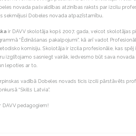
eles novada pašvaldības atzinības raksts par izcilu profe
as sekmējusi Dobeles novada atpazīstamību.
ska
ir DAVV skolotāja kopš 2007. gada, veicot skolotājas
ogrammā “Ēdināšanas pakalpojumi”, kā arī vadot Profesion
todisko komisiju. Skolotāja ir izcila profesionāle, kas spē
ru izglītojamo sasniegt vairāk, iedvesmo būt sava novada
n lepoties ar to.
rpinskas vadībā Dobeles novads ticis izcili pārstāvēts pro
nkursā “Skills Latvia”.
ar DAVV pedagogiem!
e