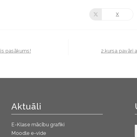
X
gais pasākums!
2.kursa pavāri
Aktuāli
E-Klase mācību grafiki
Moodle e-vide