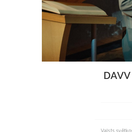
DAVV 
Valsts svētko