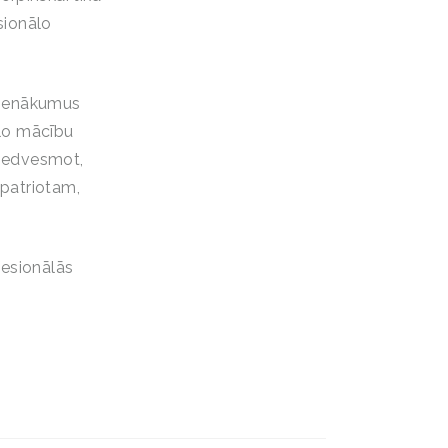
sionālo
 pienākumus
ālo mācību
j iedvesmot,
 patriotam,
fesionālās