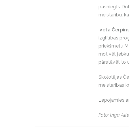
pasniegts Dob
meistarību, k
Iveta Čerpin
izglītības pr
priekšmetu Me
motivēt jebku
pārstāvēt to u
Skolotājas Če
meistarības ko
Lepojamies 
Foto: Inga All