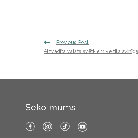
Previous Post
Aizvadīts Valsts svētkiem veltīts svinī
Seko mums