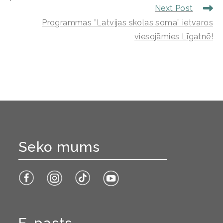
Next Post
Programmas ”Latvijas skolas soma” ietvaros
viesojāmies Līgatnē!
Seko mums