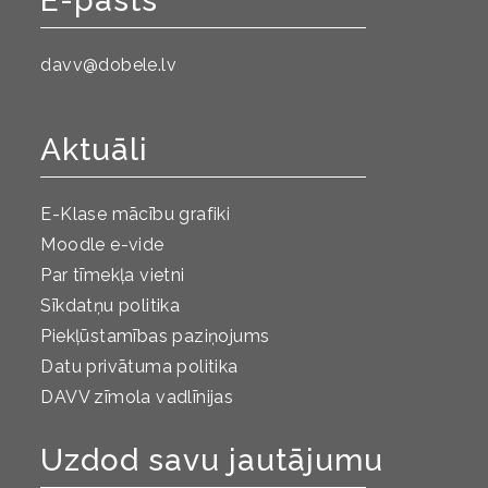
E-pasts
davv@dobele.lv
Aktuāli
E-Klase mācību grafiki
Moodle e-vide
Par tīmekļa vietni
Sīkdatņu politika
Piekļūstamības paziņojums
Datu privātuma politika
DAVV zīmola vadlīnijas
Uzdod savu jautājumu