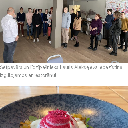
Šefpavārs un līdzīpašnieks Lauris Aleksejevs iepazīstina
izglītojamos ar restorānu!