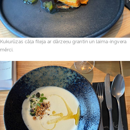
Kukurūzas cāļa fileja ar dārzeņu grantin un laima-ingvera
mērci.