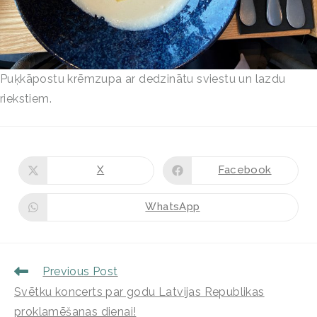
Puķkāpostu krēmzupa ar dedzinātu sviestu un lazdu
riekstiem.
X
Facebook
WhatsApp
Previous Post
Svētku koncerts par godu Latvijas Republikas
proklamēšanas dienai!