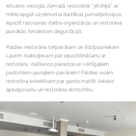
ietvaros viesojās Jūrmalā, restorānā ‘’36.līnija’’, ar
mērķi apgūt uzņēmuma darbības pamatprincipus,
iepazīt ražošanas darba organizāciju un restorāna
jaunākās tendences degustācijā.
Paldies restorāna šefpavāram un līdzīpašniekam
Laurim Aleksejevam par iepazīstināšanu ar
restorānu, dalīšanos pieredzē un vērtīgajiem
padomiem jaunajiem pavāriem! Paldies visam
restorāna kolektīvam par gardo maltīti, lielisko
apkalpošanu un restorāna atmosfēru.