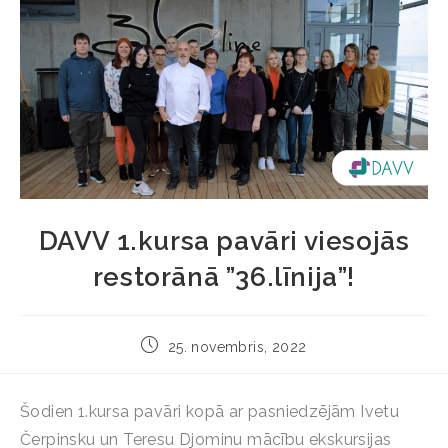
DAVV 1.kursa pavāri viesojās
restorānā ”36.līnija”!
25. novembris, 2022
Šodien 1.kursa pavāri kopā ar pasniedzējām Ivetu
Čerpinsku un Teresu Djominu mācību ekskursijas