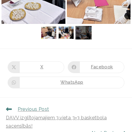
X
Facebook
WhatsApp
Previous Post
DAVV izglītojamajiem 3.vieta 3×3 basketbola
sacensībās!