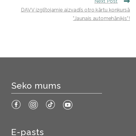
Next Post
DAVV izglītojamie aizvadīs otro kārtu konkursā
”Jaunais automehāniķis”!
Seko mums
E-pasts