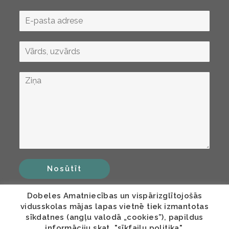
Nosūtīt
Dobeles Amatniecības un vispārizglītojošās
vidusskolas mājas lapas vietnē tiek izmantotas
sīkdatnes (angļu valodā „cookies”), papildus
informāciju skat. "sīkfailu politika".