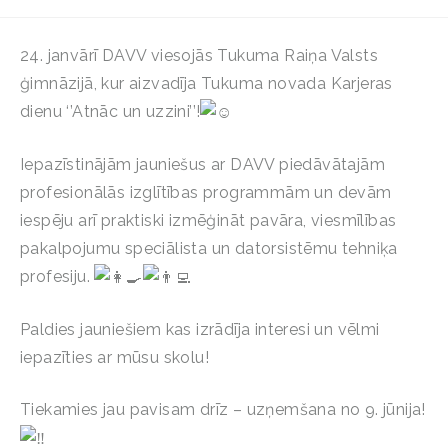
24. janvārī DAVV viesojās Tukuma Raiņa Valsts
ģimnāzijā, kur aizvadīja Tukuma novada Karjeras
dienu ‘’Atnāc un uzzini’’!
Iepazīstinājām jauniešus ar DAVV piedāvātajām
profesionālās izglītības programmām un devām
iespēju arī praktiski izmēģināt
pavāra, viesmīlības
pakalpojumu speciālista un datorsistēmu tehniķa
profesiju.
Paldies jauniešiem kas izrādīja interesi un vēlmi
iepazīties ar mūsu skolu!
Tiekamies jau pavisam drīz – uzņemšana no 9. jūnija!