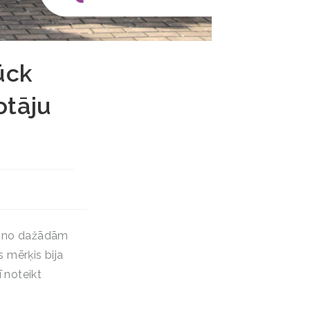
ück
otāju
ji no dažādām
 mērķis bija
 noteikt