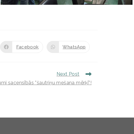
Facebook
WhatsApp
Next Post
i sacensībās ”šautriņu mešana mērķī”!