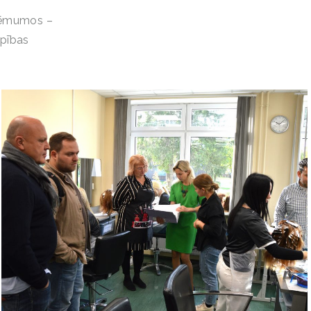
zņēmumos –
opības