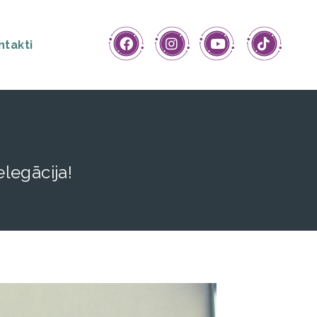
ntakti
legācija!