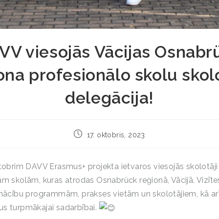
VV viesojās Vācijas Osnabr
ona profesionālo skolu skol
delegācija!
17. oktobris, 2023
ktobrim DAVV Erasmus+ projekta ietvaros viesojās skolotā
ām skolām, kuras atrodas Osnabrück reģionā, Vācijā. Vizītes
 mācību programmām, prakses vietām un skolotājiem, kā arī
s turpmākajai sadarbībai.