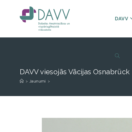
DAVV
DAVV viesojās Vācijas Osnabrück 
>
Jaunumi
>