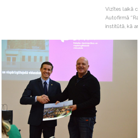
Vizītes laikā
Autofirmā ‘’Ra
institūtā, kā a