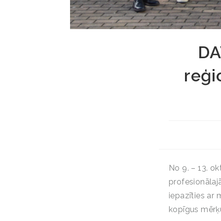
DA
reģi
No 9. – 13. o
profesionālaj
iepazīties ar
kopīgus mērķu