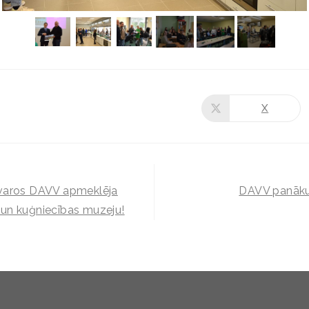
X
tvaros DAVV apmeklēja
DAVV panākum
un kuģniecības muzeju!