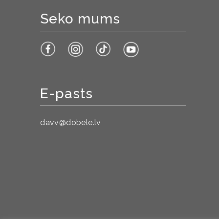
Seko mums
E-pasts
davv@dobele.lv