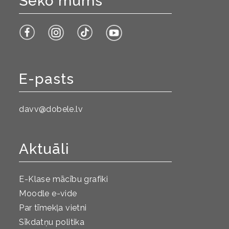
Seko mums
E-pasts
davv@dobele.lv
Aktuāli
E-Klase mācību grafiki
Moodle e-vide
Par tīmekļa vietni
Sīkdatņu politika