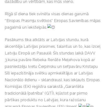
dažādību un vērtībām, kas mūs vieno.
Rīgā šī diena tiek svinēta visas dienas garumā
‘’Eiropas Prasmju svētkos’’ Eiropas Savienības mājas
pagalmā un iekštelpās.
Pasākums tika atklāts ar Latvijas stundu, kurā
akcentēja Latvijas prasmes, talantus un to, kas izceļ
Latviju Eiropā un Pasaulē. Šīs stundas laikā DAVV
3.kursa pavāre Rebeka Renāte Meļehova kopā ar
pasniedzēju Ivetu Čerpinsku un šefpavāru Kristapu
Sīli iepazīstināja svētku apmkelētājus ar Latvijas
Nacionālo ēdienu – sklandrausi, kas iekļauts Eiropas
Komisijas (EK) reģistra sarakstā „Garantēta
tradicionālā īpatnība” (GTĪ), kļūstot par pirmo
pārtikas produktu no Latvijas, kura ražošanu
aizsargā Eiropas Savienības (ES) līmenī.