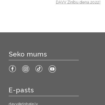
DAVV Zinību diena 2022!
Seko mums
E-pasts
davv@dobele.lv