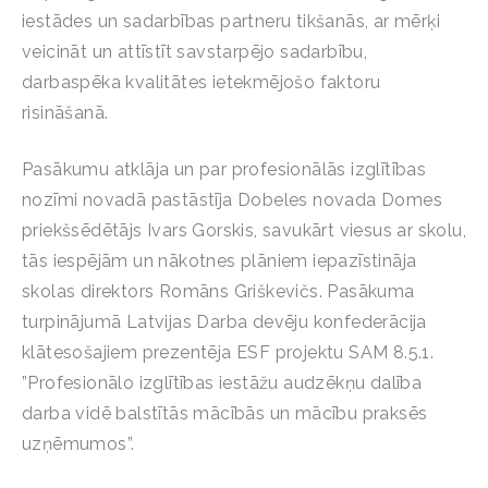
iestādes un sadarbības partneru tikšanās, ar mērķi
veicināt un attīstīt savstarpējo sadarbību,
darbaspēka kvalitātes ietekmējošo faktoru
risināšanā.
Pasākumu atklāja un par profesionālās izglītības
nozīmi novadā pastāstīja Dobeles novada Domes
priekšsēdētājs Ivars Gorskis, savukārt viesus ar skolu,
tās iespējām un nākotnes plāniem iepazīstināja
skolas direktors Romāns Griškevičs. Pasākuma
turpinājumā Latvijas Darba devēju konfederācija
klātesošajiem prezentēja ESF projektu SAM 8.5.1.
”Profesionālo izglītības iestāžu audzēkņu dalība
darba vidē balstītās mācībās un mācību praksēs
uzņēmumos”.