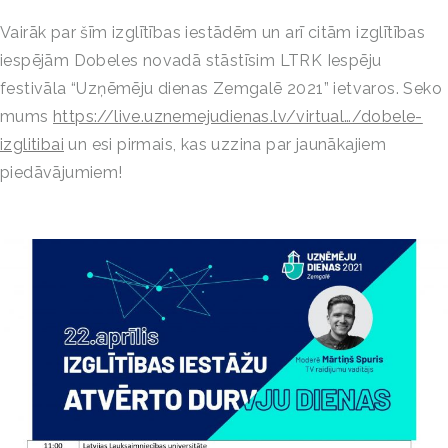
Vairāk par šīm izglītības iestādēm un arī citām izglītības
iespējām Dobeles novadā stāstīsim LTRK Iespēju
festivāla “Uzņēmēju dienas Zemgalē 2021” ietvaros. Seko
mums
https://live.uznemejudienas.lv/virtual…/dobele-
izglitibai
un esi pirmais, kas uzzina par jaunākajiem
piedāvājumiem!