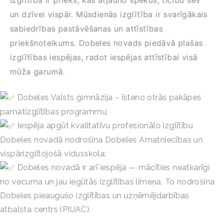
un dzīvei vispār. Mūsdienās izglītība ir svarīgākais
sabiedrības pastāvēšanas un attīstības
priekšnoteikums. Dobeles novads piedāvā plašas
izglītības iespējas, radot iespējas attīstībai visā
mūža garumā.
Dobeles Valsts ģimnāzija – īsteno otrās pakāpes
pamatizglītības programmu;
Iespēja apgūt kvalitatīvu profesionālo izglītību
Dobeles novadā nodrošina Dobeles Amatniecības un
vispārizglītojošā vidusskola;
Dobeles novadā ir arī iespēja — mācīties neatkarīgi
no vecuma un jau iegūtās izglītības līmeņa. To nodrošina
Dobeles pieaugušo izglītības un uzņēmējdarbības
atbalsta centrs (PIUAC).