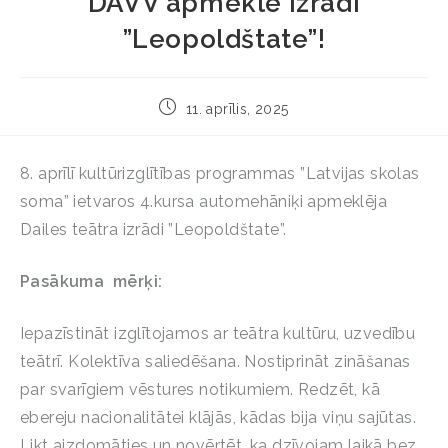
DAVV apmeklē izrādi
”Leopoldštate”!
11. aprīlis, 2025
8. aprīlī kultūrizglītības programmas ”Latvijas skolas
soma” ietvaros 4.kursa automehāniķi apmeklēja
Dailes teātra izrādi ”Leopoldštate”.
Pasākuma mērķi:
Iepazīstināt izglītojamos ar teātra kultūru, uzvedību
teātrī. Kolektīva saliedēšana. Nostiprināt zināšanas
par svarīgiem vēstures notikumiem. Redzēt, kā
ebereju nacionalitātei klājās, kādas bija viņu sajūtas.
Likt aizdomāties un novērtēt, ka dzīvojam laikā bez