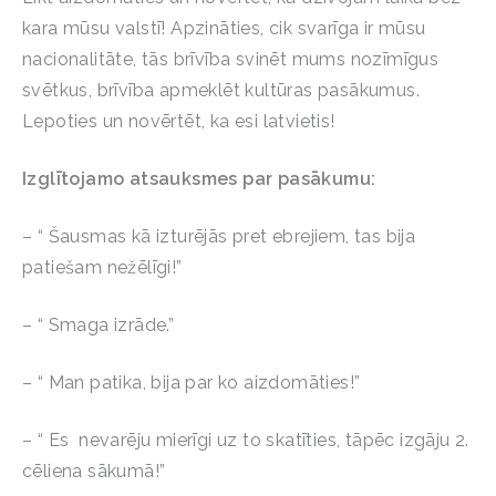
kara mūsu valstī! Apzināties, cik svarīga ir mūsu
nacionalitāte, tās brīvība svinēt mums nozīmīgus
svētkus, brīvība apmeklēt kultūras pasākumus.
Lepoties un novērtēt, ka esi latvietis!
Izglītojamo atsauksmes par pasākumu:
– “ Šausmas kā izturējās pret ebrejiem, tas bija
patiešam nežēlīgi!”
– “ Smaga izrāde.”
– “ Man patika, bija par ko aizdomāties!”
– “ Es nevarēju mierīgi uz to skatīties, tāpēc izgāju 2.
cēliena sākumā!”