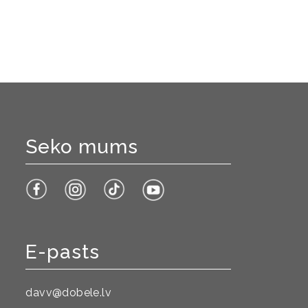
Seko mums
E-pasts
davv@dobele.lv