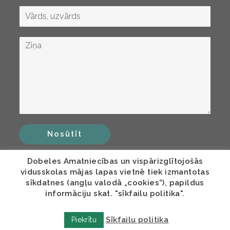
Nosūtīt
Dobeles Amatniecības un vispārizglītojošās
vidusskolas mājas lapas vietnē tiek izmantotas
sīkdatnes (angļu valodā „cookies”), papildus
informāciju skat. "sīkfailu politika".
Sīkfailu politika
Piekrītu
© COPYRIGHT DAVV