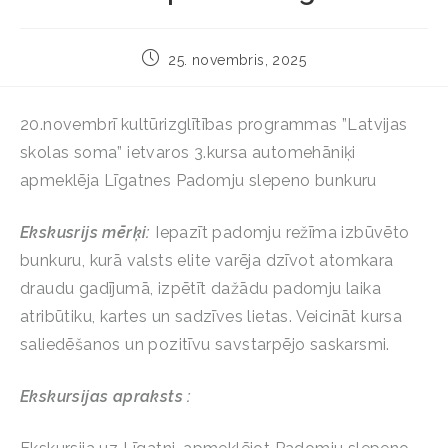
25. novembris, 2025
20.novembrī kultūrizglītības programmas ”Latvijas
skolas soma” ietvaros 3.kursa automehāniķi
apmeklēja Līgatnes Padomju slepeno bunkuru
Ekskusrijs
mērķi:
Iepazīt padomju režīma izbūvēto
bunkuru, kurā valsts elite varēja dzīvot atomkara
draudu gadījumā, izpētīt dažādu padomju laika
atribūtiku, kartes un sadzīves lietas. Veicināt kursa
saliedēšanos un pozitīvu savstarpējo saskarsmi.
Ekskursijas apraksts :