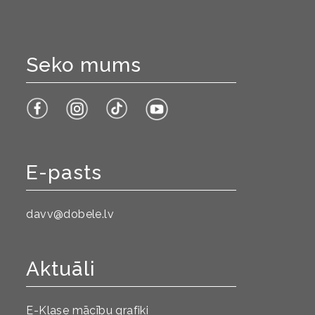
Seko mums
E-pasts
davv@dobele.lv
Aktuāli
E-Klase mācību grafiki