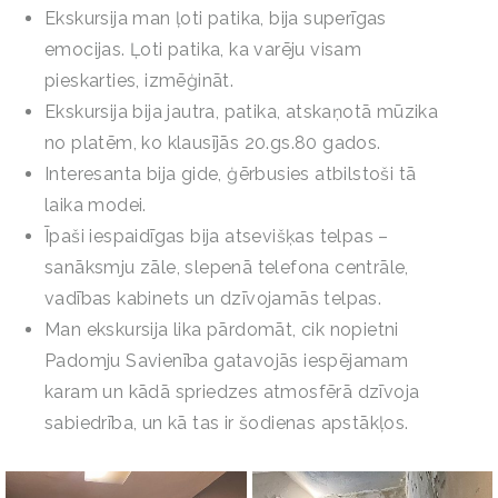
Ekskursija man ļoti patika, bija superīgas
emocijas. Ļoti patika, ka varēju visam
pieskarties, izmēģināt.
Ekskursija bija jautra, patika, atskaņotā mūzika
no platēm, ko klausījās 20.gs.80 gados.
Interesanta bija gide, ģērbusies atbilstoši tā
laika modei.
Īpaši iespaidīgas bija atsevišķas telpas –
sanāksmju zāle, slepenā telefona centrāle,
vadības kabinets un dzīvojamās telpas.
Man ekskursija lika pārdomāt, cik nopietni
Padomju Savienība gatavojās iespējamam
karam un kādā spriedzes atmosfērā dzīvoja
sabiedrība, un kā tas ir šodienas apstākļos.