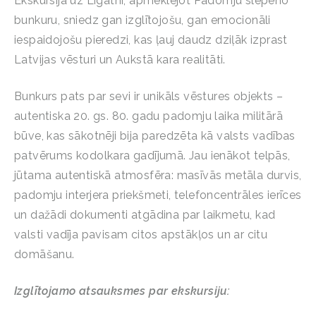
Ekskursija uz Līgatni, apmeklējot Padomju slepeno
bunkuru, sniedz gan izglītojošu, gan emocionāli
iespaidojošu pieredzi, kas ļauj daudz dziļāk izprast
Latvijas vēsturi un Aukstā kara realitāti.
Bunkurs pats par sevi ir unikāls vēstures objekts –
autentiska 20. gs. 80. gadu padomju laika militārā
būve, kas sākotnēji bija paredzēta kā valsts vadības
patvērums kodolkara gadījumā. Jau ienākot telpās,
jūtama autentiskā atmosfēra: masīvās metāla durvis,
padomju interjera priekšmeti, telefoncentrāles ierīces
un dažādi dokumenti atgādina par laikmetu, kad
valsti vadīja pavisam citos apstākļos un ar citu
domāšanu.
Izglītojamo atsauksmes par ekskursiju: