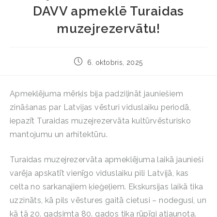
DAVV apmeklē Turaidas
muzejrezervātu!
6. oktobris, 2025
Apmeklējuma mērķis bija padziļināt jauniešiem
zināšanas par Latvijas vēsturi viduslaiku periodā,
iepazīt Turaidas muzejrezervāta kultūrvēsturisko
mantojumu un arhitektūru.
Turaidas muzejrezervāta apmeklējuma laikā jaunieši
varēja apskatīt vienīgo viduslaiku pili Latvijā, kas
celta no sarkanajiem ķieģeļiem. Ekskursijas laikā tika
uzzināts, kā pils vēstures gaitā cietusi – nodegusi, un
kā tā 20. gadsimta 80. gados tika rūpīgi atjaunota.