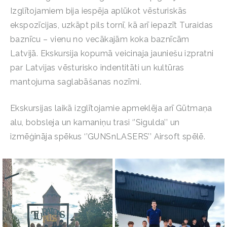
Izglītojamiem bija iespēja aplūkot vēsturiskās
ekspozīcijas, uzkāpt pils tornī, kā arī iepazīt Turaidas
baznīcu – vienu no vecākajām koka baznīcām
Latvijā. Ekskursija kopumā veicinaja jauniešu izpratni
par Latvijas vēsturisko indentitāti un kultūras
mantojuma saglabāšanas nozīmi.
Ekskursijas laikā izglītojamie apmeklēja arī Gūtmaņa
alu, bobsleja un kamaniņu trasi ‘’Sigulda’’ un
izmēģināja spēkus ‘’GUNSnLASERS’’ Airsoft spēlē.