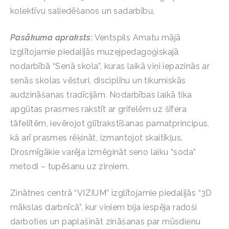
kolektīvu saliedēšanos un sadarbību.
Pasākuma apraksts
: Ventspils Amatu mājā
izglītojamie piedalījās muzejpedagoģiskajā
nodarbībā “Senā skola”, kuras laikā viņi iepazinās ar
senās skolas vēsturi, disciplīnu un tikumiskās
audzināšanas tradīcijām. Nodarbības laikā tika
apgūtas prasmes rakstīt ar grifelēm uz šīfera
tāfelītēm, ievērojot glītrakstīšanas pamatprincipus,
kā arī prasmes rēķināt, izmantojot skaitīkļus.
Drosmīgākie varēja izmēģināt seno laiku ”soda”
metodi – tupēšanu uz zirņiem.
Zinātnes centrā “VIZIUM” izglītojamie piedalījās “3D
mākslas darbnīcā”, kur viņiem bija iespēja radoši
darboties un paplašināt zināšanas par mūsdienu