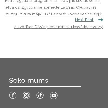
Kultūrizglītības programmas ‘’Latvijas skolas soma’’
ietvaros izglītojamie apmeklē Latvijas Okupācijas
muzeju ’’Stūra māja’’ un ‘’Laimas’’ Šokolādes muzeju!
Next Post
Aizvadītas DAVV pirmkursnieku iesvētības 2025!
Seko mums