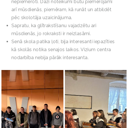
nepiemēroti. Daži noteikumi būtu piemērojami
arī mūsdienās, piemēram, kā runāt un atbildēt
pēc skolotāja uzaicinājuma.
Sapratu, ka glītrakstīšanu vajadzētu ari
mūsdienās, jo rokraksti ir neizlasāmi.
Senā skola patika ļoti, bija interesanti iepazīties
kā skolās notika senajos laikos. Vizium centra
nodarbība nebija pārāk interesanta.