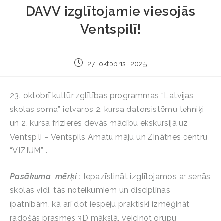
DAVV izglītojamie viesojās
Ventspilī!
27. oktobris, 2025
23. oktobrī kultūrizglītības programmas “Latvijas
skolas soma” ietvaros 2. kursa datorsistēmu tehniķi
un 2. kursa frizieres devās mācību ekskursijā uz
Ventspili – Ventspils Amatu māju un Zinātnes centru
“VIZIUM” .
Pasākuma
mērķi :
Iepazīstināt izglītojamos ar senās
skolas vidi, tās noteikumiem un disciplīnas
īpatnībām, kā arī dot iespēju praktiski izmēģināt
radošās prasmes 3D mākslā, veicinot grupu