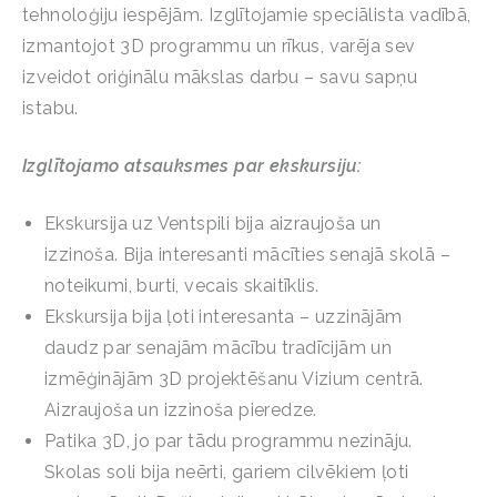
tehnoloģiju iespējām. Izglītojamie speciālista vadībā,
izmantojot 3D programmu un rīkus, varēja sev
izveidot oriģinālu mākslas darbu – savu sapņu
istabu.
Izglītojamo atsauksmes par ekskursiju:
Ekskursija uz Ventspili bija aizraujoša un
izzinoša. Bija interesanti mācīties senajā skolā –
noteikumi, burti, vecais skaitīklis.
Ekskursija bija ļoti interesanta – uzzinājām
daudz par senajām mācību tradīcijām un
izmēģinājām 3D projektēšanu Vizium centrā.
Aizraujoša un izzinoša pieredze.
Patika 3D, jo par tādu programmu nezināju.
Skolas soli bija neērti, gariem cilvēkiem ļoti