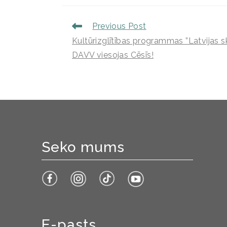
Previous Post
Kultūrizglītības programmas ”Latvijas 
DAVV viesojas Cēsīs!
Seko mums
E-pasts