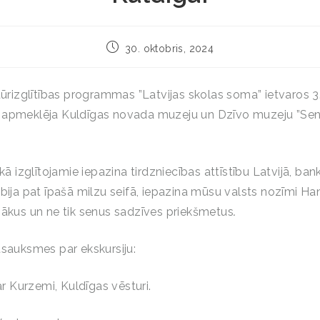
30. oktobris, 2024
ltūrizglītības programmas ”Latvijas skolas soma” ietvaros 3
 apmeklēja Kuldīgas novada muzeju un Dzīvo muzeju ”Sen
ikā izglītojamie iepazina tirdzniecības attīstību Latvijā, ba
abija pat īpašā milzu seifā, iepazina mūsu valsts nozīmi H
nākus un ne tik senus sadzīves priekšmetus
.
tsauksmes par ekskursiju:
r Kurzemi, Kuldīgas vēsturi.