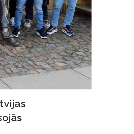
tvijas
sojās