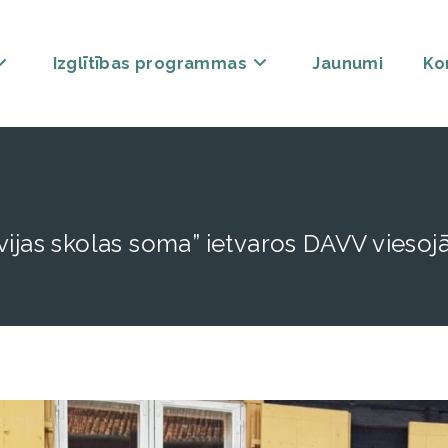
Izglītības programmas
Jaunumi
Ko
ijas skolas soma” ietvaros DAVV viesojā