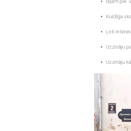
Bijām pie 
Kuldīga ska
Ļoti intere
Uzzināju pa
Uzzināju k