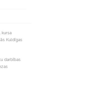
. kursa
ās Kuldīgas
nku darbības
anzas