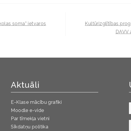
skolas soma” ietvaros
Kultūrizglītības pro
DAVV a
Aktuāli
E-Klase mācību grafiki
Moodle e-vide
Par tīmekļa vietni
Sīkdatņu politika