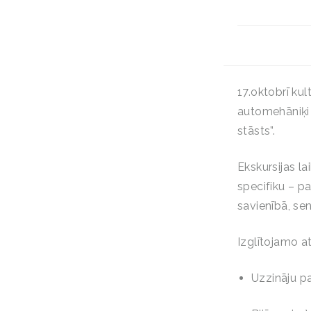
17.oktobrī ku
automehāniķi
stāsts”.
Ekskursijas la
specifiku – p
savienībā, se
Izglītojamo a
Uzzināju pa