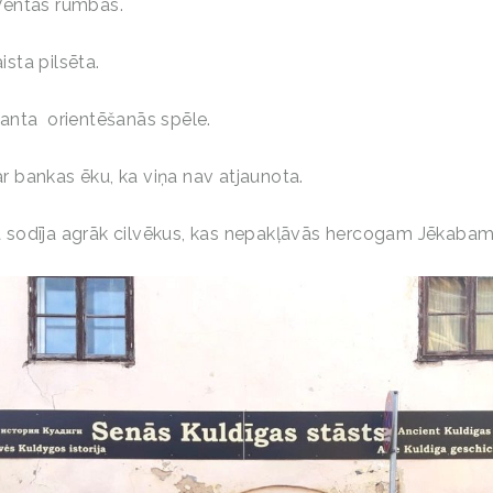
Ventas rumbas.
ista pilsēta.
santa orientēšanās spēle.
r bankas ēku, ka viņa nav atjaunota.
ā sodīja agrāk cilvēkus, kas nepakļāvās hercogam Jēkabam