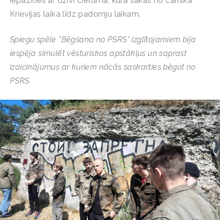
iepazīties ar dzīvi cietumā, kura sākās no cariskā
Krievijas laika līdz padomju laikam.
Spiegu spēle “Bēgšana no PSRS” izglītojamiem bija
iespēja simulēt vēsturiskos apstākļus un saprast
izaicinājumus ar kuriem nācās saskarties bēgot no
PSRS.