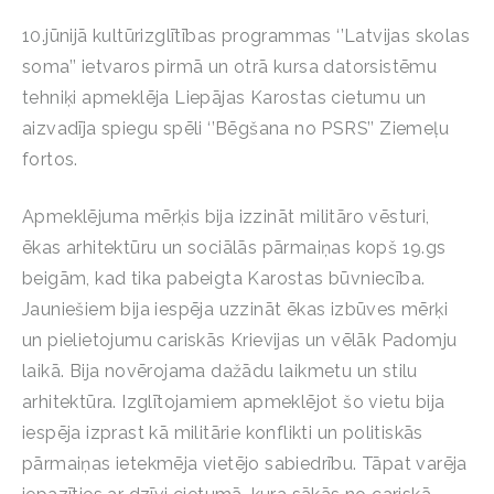
10.jūnijā kultūrizglītības programmas ‘’Latvijas skolas
soma’’ ietvaros pirmā un otrā kursa datorsistēmu
tehniķi apmeklēja Liepājas Karostas cietumu un
aizvadīja spiegu spēli ‘’Bēgšana no PSRS’’ Ziemeļu
fortos.
Apmeklējuma mērķis bija izzināt militāro vēsturi,
ēkas arhitektūru un sociālās pārmaiņas kopš 19.gs
beigām, kad tika pabeigta Karostas būvniecība.
Jauniešiem bija iespēja uzzināt ēkas izbūves mērķi
un pielietojumu cariskās Krievijas un vēlāk Padomju
laikā. Bija novērojama dažādu laikmetu un stilu
arhitektūra. Izglītojamiem apmeklējot šo vietu bija
iespēja izprast kā militārie konflikti un politiskās
pārmaiņas ietekmēja vietējo sabiedrību. Tāpat varēja