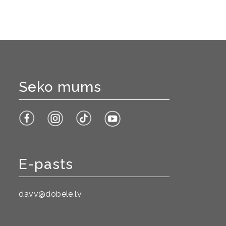
Seko mums
E-pasts
davv@dobele.lv