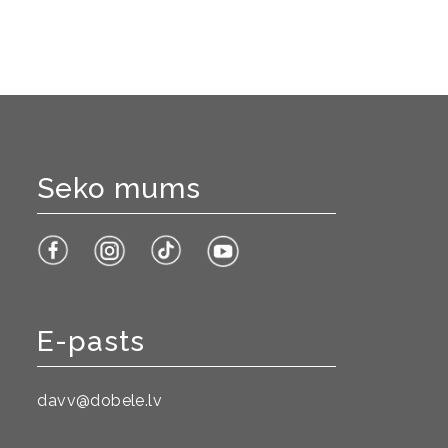
Seko mums
E-pasts
davv@dobele.lv