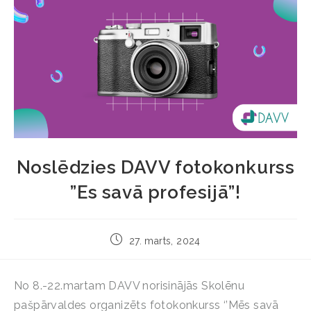
Noslēdzies DAVV fotokonkurss
”Es savā profesijā”!
27. marts, 2024
No 8.-22.martam DAVV norisinājās Skolēnu
pašpārvaldes organizēts fotokonkurss ‘’Mēs savā