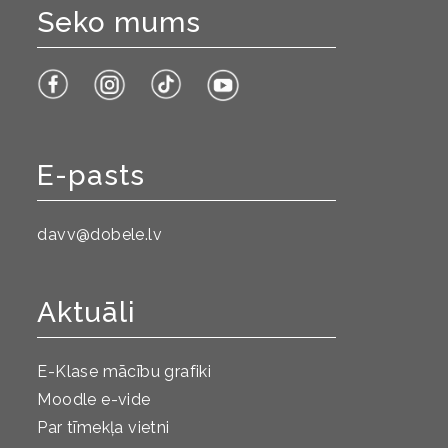
Seko mums
E-pasts
davv@dobele.lv
Aktuāli
E-Klase mācību grafiki
Moodle e-vide
Par tīmekļa vietni