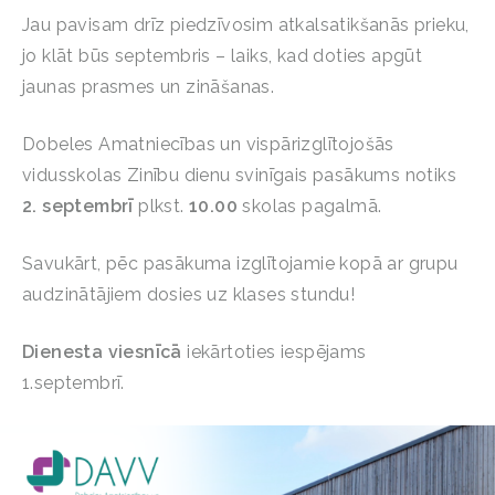
Jau pavisam drīz piedzīvosim atkalsatikšanās prieku,
jo klāt būs septembris – laiks, kad doties apgūt
jaunas prasmes un zināšanas.
Dobeles Amatniecības un vispārizglītojošās
vidusskolas Zinību dienu svinīgais pasākums notiks
2. septembrī
plkst.
10.00
skolas pagalmā.
Savukārt, pēc pasākuma izglītojamie kopā ar grupu
audzinātājiem dosies uz klases stundu!
Dienesta viesnīcā
iekārtoties iespējams
1.septembrī.