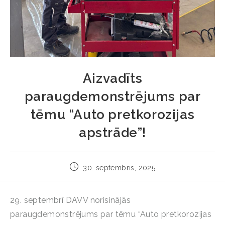
Aizvadīts
paraugdemonstrējums par
tēmu “Auto pretkorozijas
apstrāde”!
30. septembris, 2025
29. septembrī DAVV norisinājās
paraugdemonstrējums par tēmu “Auto pretkorozijas