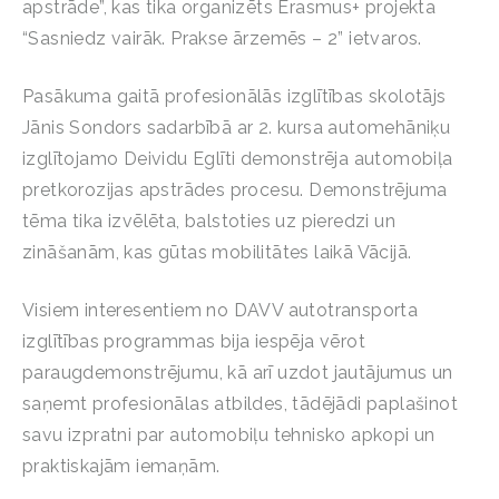
apstrāde”, kas tika organizēts Erasmus+ projekta
“Sasniedz vairāk. Prakse ārzemēs – 2” ietvaros.
Pasākuma gaitā profesionālās izglītības skolotājs
Jānis Sondors sadarbībā ar 2. kursa automehāniķu
izglītojamo Deividu Eglīti demonstrēja automobiļa
pretkorozijas apstrādes procesu. Demonstrējuma
tēma tika izvēlēta, balstoties uz pieredzi un
zināšanām, kas gūtas mobilitātes laikā Vācijā.
Visiem interesentiem no DAVV autotransporta
izglītības programmas bija iespēja vērot
paraugdemonstrējumu, kā arī uzdot jautājumus un
saņemt profesionālas atbildes, tādējādi paplašinot
savu izpratni par automobiļu tehnisko apkopi un
praktiskajām iemaņām.