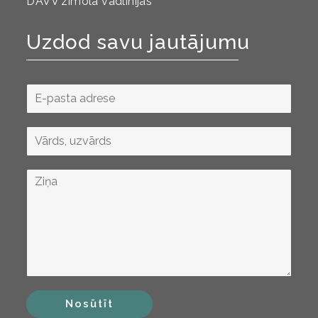
DAVV zīmola vadlīnijas
Uzdod savu jautājumu
Nosūtīt