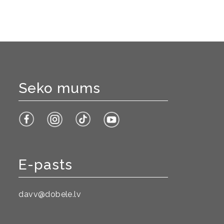
Seko mums
E-pasts
davv@dobele.lv