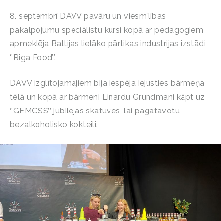
8. septembrī DAVV pavāru un viesmīlības
pakalpojumu speciālistu kursi kopā ar pedagogiem
apmeklēja Baltijas lielāko pārtikas industrijas izstādi
‘’Riga Food’’.
DAVV izglītojamajiem bija iespēja iejusties bārmeņa
tēlā un kopā ar bārmeni Linardu Grundmani kāpt uz
‘’GEMOSS’’ jubilejas skatuves, lai pagatavotu
bezalkoholisko kokteili.