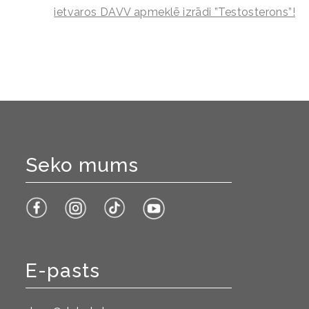
ietvaros DAVV apmeklē izrādi ”Testosterons”!
Seko mums
E-pasts