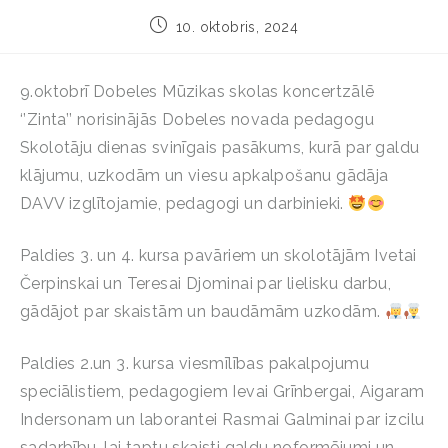
10. oktobris, 2024
9.oktobrī Dobeles Mūzikas skolas koncertzālē
‘’Zinta’’ norisinājās Dobeles novada pedagogu
Skolotāju dienas svinīgais pasākums, kurā par galdu
klājumu, uzkodām un viesu apkalpošanu gādāja
DAVV izglītojamie, pedagogi un darbinieki.
Paldies 3. un 4. kursa pavāriem un skolotājām Ivetai
Čerpinskai un Teresai Djominai par lielisku darbu,
gādājot par skaistām un baudāmām uzkodām.
Paldies 2.un 3. kursa viesmīlības pakalpojumu
speciālistiem, pedagogiem Ievai Grīnbergai, Aigaram
Indersonam un laborantei Rasmai Galminai par izcilu
sadarbību, lai taptu skaisti galdu noformējumi un