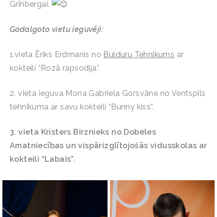
Grīnbergai.
Godalgoto vietu ieguvēji:
1.vieta Ēriks Erdmanis no
Bulduru Tehnikums
ar
kokteili “Rozā rapsodija”.
2. vieta ieguva Mona Gabriela Gorsvāne no Ventspils
tehnikuma ar savu kokteili “Bunny kiss”.
3. vieta
Kristers Birznieks no Dobeles
Amatniecības un vispārizglītojošās vidusskolas ar
kokteili “Labais”.