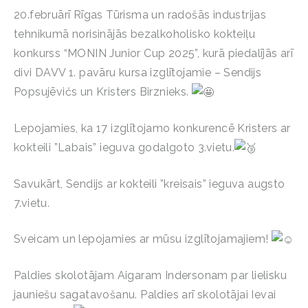
20.februārī Rīgas Tūrisma un radošās industrijas
tehnikumā norisinājās bezalkoholisko kokteiļu
konkurss “MONIN Junior Cup 2025”, kurā piedalījās arī
divi DAVV 1. pavāru kursa izglītojamie – Sendijs
Popsujēvičs un Kristers Birznieks.
Lepojamies, ka 17 izglītojamo konkurencē Kristers ar
kokteili ”Labais” ieguva godalgoto 3.vietu.
Savukārt, Sendijs ar kokteili ”kreisais” ieguva augsto
7.vietu.
Sveicam un lepojamies ar mūsu izglītojamajiem!
Paldies skolotājam Aigaram Indersonam par lielisku
jauniešu sagatavošanu. Paldies arī skolotājai Ievai