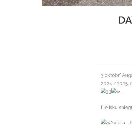
DA
3.oktobrī Aug
2024./2025. m
Lielisku sni
2.vieta –