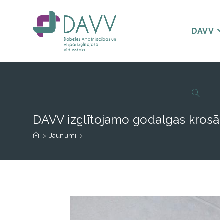
DAVV
DAVV izglītojamo godalgas krosā
>
Jaunumi
>