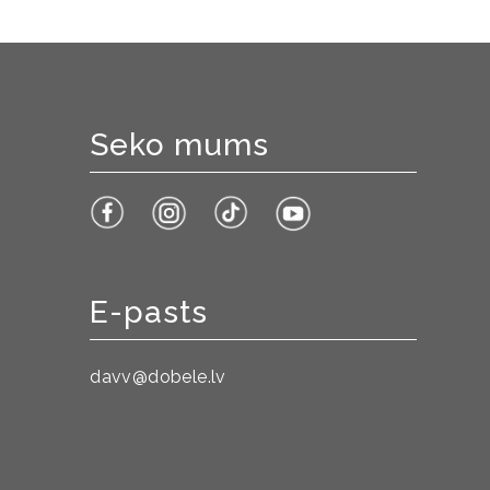
Seko mums
E-pasts
davv@dobele.lv