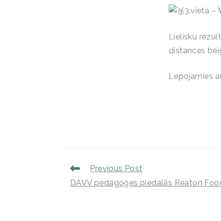
3.vieta –
Lielisku rezul
distances bei
Lepojamies ar
Previous Post
DAVV pedagoģes piedalās Reaton Food