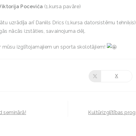
Viktorija Poceviča
(1.kursa pavāre)
tātu uzrādīja arī Daniils Drics (1.kursa datorsistēmu tehniķis
gās nācās izstāties, savainojuma dēļ.
 mūsu izglītojamajiem un sporta skolotājiem!
X
 seminārā!
Kultūrizglītības pro