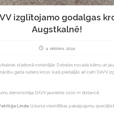
VV izglītojamo godalgas kr
Augstkalnē!
4. oktobris, 2024
stkalnes stadionā norisinājās Dobeles novada bērnu un ja
ācību gada rudens kross, kurā piedalījās arī četri DAVV izg
egumu demonstrēja DAVV jaunietes 1000 m distancē:
Patrīcija Linda
(2.kursa viesmīlības pakalpojumu speciālis