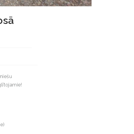
osā
uniešu
lītojamie!
te)