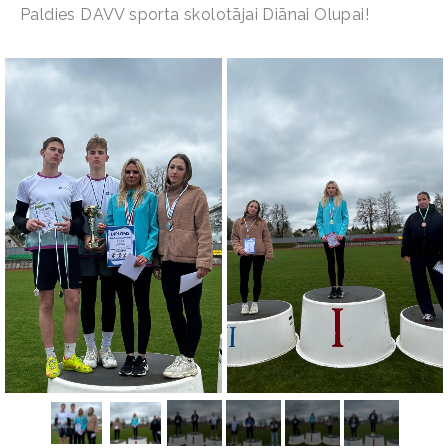
Paldies DAVV sporta skolotājai Diānai Olupai!