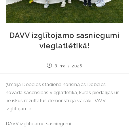
DAVV izglītojamo sasniegumi
vieglatlētikā!
8. maijs, 2026
7.maijā Dobeles stadionā norisinājās Dobeles
novada sacensības vieglatlētikā, kurās piedalījās un
lieliskus rezultātus demonstrēja vairāki DAVV
izglītojamie.
DAVV izglītojamo sasniegumi: