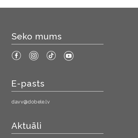
Seko mums
E-pasts
davv@dobele.lv
Aktuāli