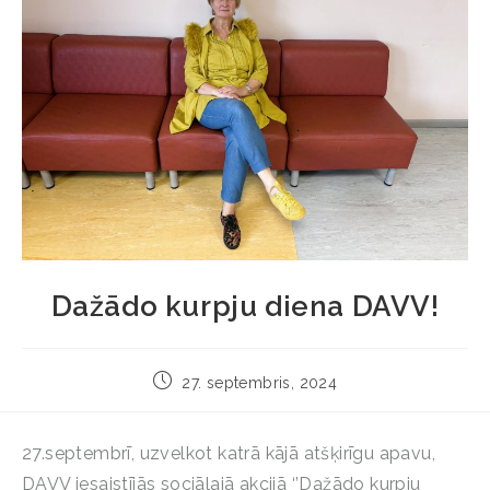
Dažādo kurpju diena DAVV!
27. septembris, 2024
27.septembrī, uzvelkot katrā kājā atšķirīgu apavu,
DAVV iesaistījās sociālajā akcijā ‘’Dažādo kurpju