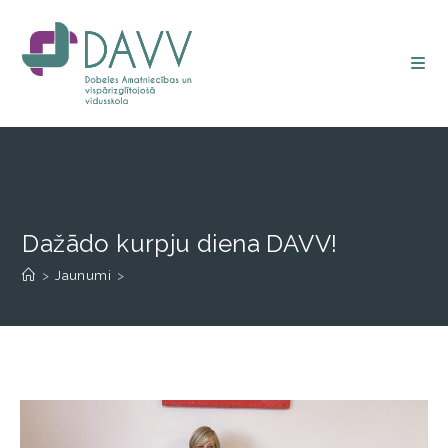
Dažādo kurpju diena DAVV!
>
Jaunumi
>