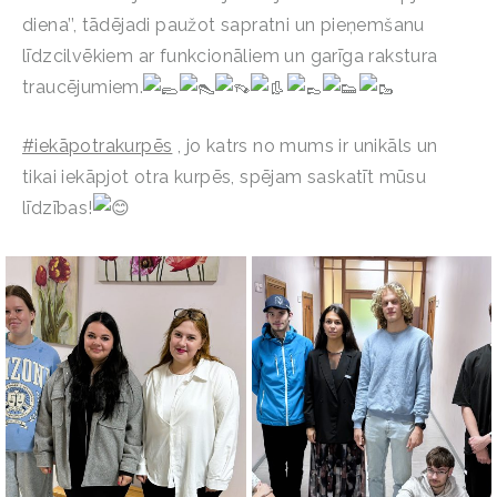
diena’’, tādējadi paužot sapratni un pieņemšanu
līdzcilvēkiem ar funkcionāliem un garīga rakstura
traucējumiem.
#iekāpotrakurpēs
, jo katrs no mums ir unikāls un
tikai iekāpjot otra kurpēs, spējam saskatīt mūsu
līdzības!