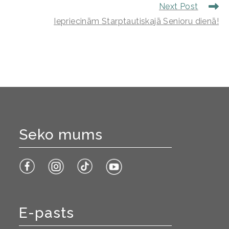
Next Post
Iepriecinām Starptautiskajā Senioru dienā!
Seko mums
E-pasts