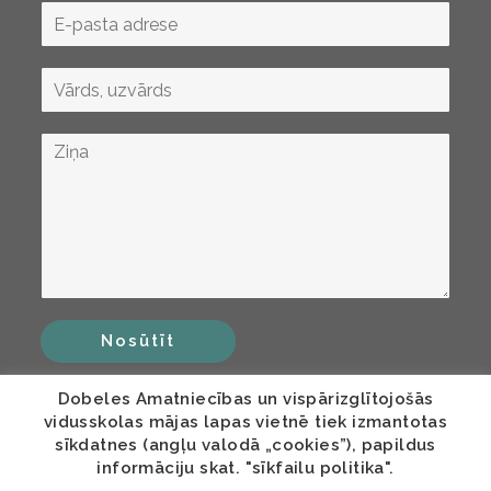
Nosūtīt
Dobeles Amatniecības un vispārizglītojošās
vidusskolas mājas lapas vietnē tiek izmantotas
sīkdatnes (angļu valodā „cookies”), papildus
informāciju skat. "sīkfailu politika".