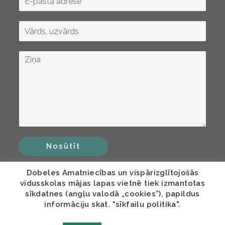
Nosūtīt
Dobeles Amatniecības un vispārizglītojošās
vidusskolas mājas lapas vietnē tiek izmantotas
sīkdatnes (angļu valodā „cookies”), papildus
informāciju skat. "sīkfailu politika".