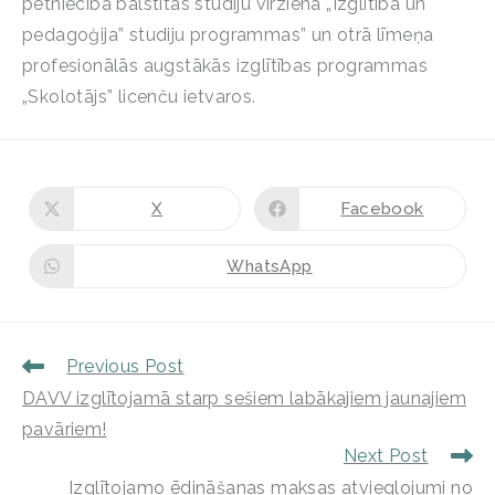
pētniecībā balstītas studiju virziena „Izglītība un
pedagoģija” studiju programmas” un otrā līmeņa
profesionālās augstākās izglītības programmas
„Skolotājs” licenču ietvaros.
X
Facebook
WhatsApp
Previous Post
DAVV izglītojamā starp sešiem labākajiem jaunajiem
pavāriem!
Next Post
Izglītojamo ēdināšanas maksas atvieglojumi no