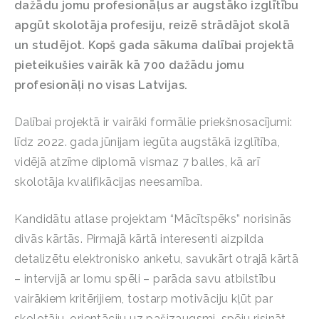
dažādu jomu profesionāļus ar augstāko izglītību
apgūt skolotāja profesiju, reizē strādājot skolā
un studējot. Kopš gada sākuma dalībai projektā
pieteikušies vairāk kā 700 dažādu jomu
profesionāļi no visas Latvijas.
Dalībai projektā ir vairāki formālie priekšnosacījumi:
līdz 2022. gada jūnijam iegūta augstākā izglītība,
vidējā atzīme diplomā vismaz 7 balles, kā arī
skolotāja kvalifikācijas neesamība.
Kandidātu atlase projektam “Mācītspēks” norisinās
divās kārtās. Pirmajā kārtā interesenti aizpilda
detalizētu elektronisko anketu, savukārt otrajā kārtā
– intervijā ar lomu spēli – parāda savu atbilstību
vairākiem kritērijiem, tostarp motivāciju kļūt par
skolotāju, orientāciju uz pašizaugsmi, spēju risināt