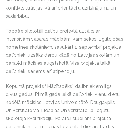
konfliktsituācijas, kā arī orientāciju uzrisinājumu un
sadarbību.
Topošie skolotāji dalību projektā uzsāks ar
intensīvām vasaras mācībām, kam sekos izglītojošas
nometnes skolēniem, savukārt 1. septembrī projekta
dalībnieki uzsāks darbu kādā no Latvijas skolām un
paralēli mācīsies augstskolā. Visa projekta laikā
dalībnieki saņems arī stipendiju.
Kopumā projekts “Mācītspēks” dalībniekiem ilgs
divus gadus. Pirmā gada laikā dalībnieki vienu dienu
nedēļā mācīsies Latvijas Universitātē, Daugavpils
Universitātē vai Liepājas Universitātē, lai iegūtu
skolotāja kvalifikāciju. Paralēli studijām projekta
dalībnieki no pirmdienas līdz ceturtdienai strādās