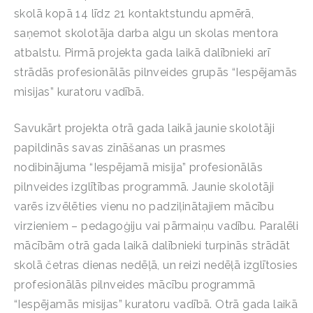
skolā kopā 14 līdz 21 kontaktstundu apmērā,
saņemot skolotāja darba algu un skolas mentora
atbalstu. Pirmā projekta gada laikā dalībnieki arī
strādās profesionālās pilnveides grupās “Iespējamās
misijas” kuratoru vadībā.
Savukārt projekta otrā gada laikā jaunie skolotāji
papildinās savas zināšanas un prasmes
nodibinājuma “Iespējamā misija” profesionālās
pilnveides izglītības programmā. Jaunie skolotāji
varēs izvēlēties vienu no padziļinātajiem mācību
virzieniem – pedagoģiju vai pārmaiņu vadību. Paralēli
mācībām otrā gada laikā dalībnieki turpinās strādāt
skolā četras dienas nedēļā, un reizi nedēļā izglītosies
profesionālās pilnveides mācību programmā
“Iespējamās misijas” kuratoru vadībā. Otrā gada laikā