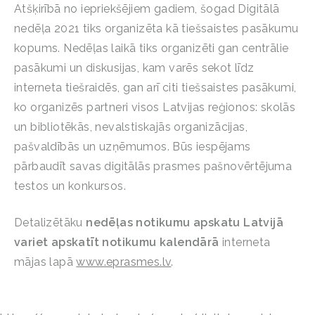
Atšķirībā no iepriekšējiem gadiem, šogad Digitālā
nedēļa 2021 tiks organizēta kā tiešsaistes pasākumu
kopums. Nedēļas laikā tiks organizēti gan centrālie
pasākumi un diskusijas, kam varēs sekot līdz
interneta tiešraidēs, gan arī citi tiešsaistes pasākumi,
ko organizēs partneri visos Latvijas reģionos: skolās
un bibliotēkās, nevalstiskajās organizācijas,
pašvaldībās un uzņēmumos. Būs iespējams
pārbaudīt savas digitālās prasmes pašnovērtējuma
testos un konkursos.
Detalizētāku
nedēļas notikumu apskatu Latvijā
variet apskatīt notikumu kalendārā
interneta
mājas lapā
www.eprasmes.lv
.