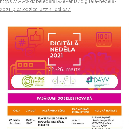
https://www.dobeledara.lv/events/digitala-nedela-
2021-piesledzies-uzzini-dalies/