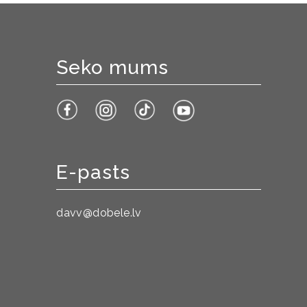
Seko mums
E-pasts
davv@dobele.lv