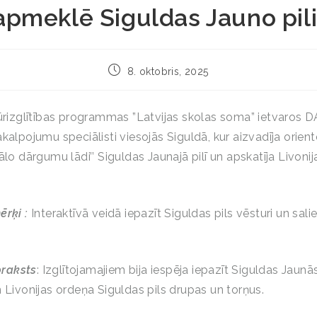
apmeklē Siguldas Jauno pili
8. oktobris, 2025
tūrizglītības programmas ”Latvijas skolas soma” ietvaros 
kalpojumu speciālisti viesojās Siguldā, kur aizvadīja orien
ālo dārgumu lādi’’ Siguldas Jaunajā pilī un apskatīja Livoni
ērķi :
Interaktīvā veidā iepazīt Siguldas pils vēsturi un sal
raksts
: Izglītojamajiem bija iespēja iepazīt Siguldas Jaunās
n Livonijas ordeņa Siguldas pils drupas un torņus.