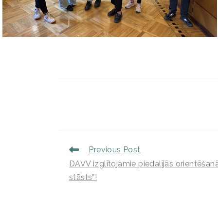
Previous Post
DAVV izglītojamie piedalījās orientēša
stāsts”!