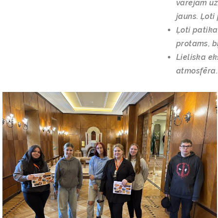
varējām uzz
jauns. Ļoti
Ļoti patika
protams, b
Lieliska ek
atmosfēra.