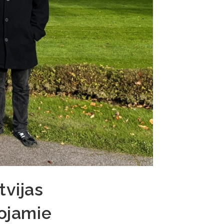
tvijas
tojamie