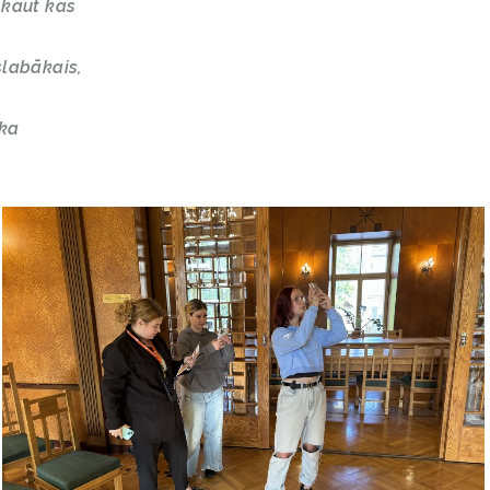
, kaut kas
islabākais,
ska