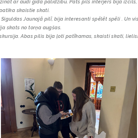
ināt ar audi gida palīdzību. Pats pils interjers bija izcils
 patika skaistie skati.
 Siguldas Jaunajā pilī, bija interesanti spēlēt spēli . Un v
ija skats no torņa augšas.
skursija. Abas pilis bija ļoti patīkamas, skaisti skati, lieli