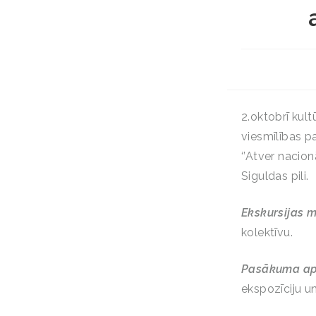
2.oktobrī kul
viesmīlības pa
‘’Atver nacion
Siguldas pili.
Ekskursijas m
kolektīvu.
Pasākuma ap
ekspozīciju u