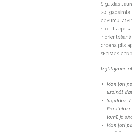
Siguldas Jaunā
20. gadsimta 
devumu latvie
nodots apskate
ir orientēšanā
ordeņa pils a
skaistos daba
Izglītojamo 
Man ļoti pa
uzzināt dau
Siguldas Ja
Pārsteidza
tornī, jo s
Man ļoti pa