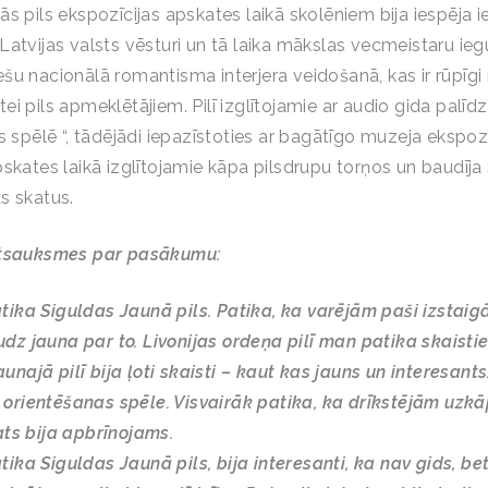
s pils ekspozīcijas apskates laikā skolēniem bija iespēja ie
Latvijas valsts vēsturi un tā laika mākslas vecmeistaru ieg
šu nacionālā romantisma interjera veidošanā, kas ir rūpīgi 
i pils apmeklētājiem. Pilī izglītojamie ar audio gida palīdz
s spēlē “, tādējādi iepazīstoties ar bagātīgo muzeja ekspozī
pskates laikā izglītojamie kāpa pilsdrupu torņos un baudīja
s skatus.
atsauksmes par pasākumu:
tika Siguldas Jaunā pils. Patika, ka varējām paši izstaigā
dz jauna par to. Livonijas ordeņa pilī man patika skaistie
unajā pilī bija ļoti skaisti – kaut kas jauns un interesants
 orientēšanas spēle. Visvairāk patika, ka drīkstējām uzkā
kats bija apbrīnojams.
tika Siguldas Jaunā pils, bija interesanti, ka nav gids, bet