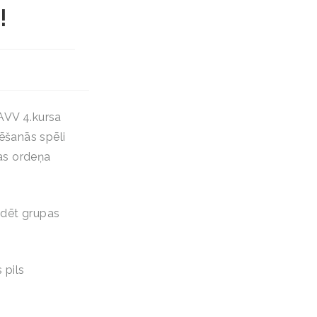
!
DAVV 4.kursa
tēšanās spēli
jas ordeņa
iedēt grupas
 pils