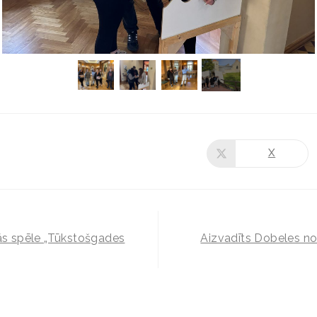
X
nās spēle „Tūkstošgades
Aizvadīts Dobeles no