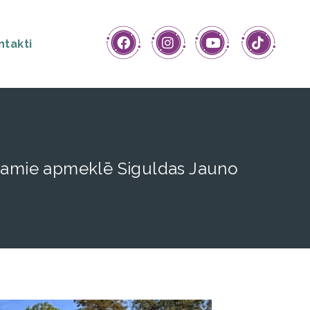
ntakti
tojamie apmeklē Siguldas Jauno