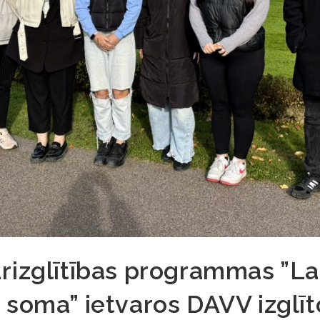
rizglītības programmas ”La
 soma” ietvaros DAVV izglī