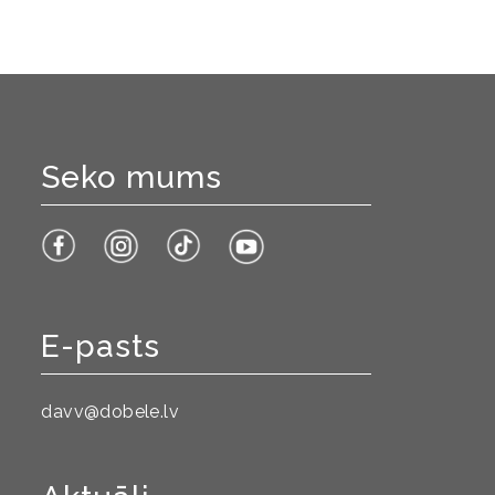
Seko mums
E-pasts
davv@dobele.lv