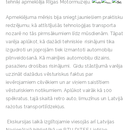
tehniķi apmeklēja Rīgas Motormuzeju.
Apmeklējuma mērķis bija sniegt jauniešiem praktisku
redzējumu, kā attīstījušās tehnoloģijas transporta
nozarē no tās pirmsākumiem līdz mūsdienām. Tāpat
varēja aplūkot, kā dažādi tehniskie risinājumi tika
izgudroti un joprojām tiek izmantoti automobiļu
pilnveidošanā. Kā mainījies automobiļu dizains,
pasažieru drošības risinājumi. Gidu stāstījumā varēja
uzzināt dažādus vēsturiskus faktus par
ievērojamiem cilvēkiem un ar viņiem saistītiem
vēsturiskiem notikumiem. Aplūkot vairāk kā 100
spēkratus, tajā skaitā retro auto, limuzīnus un Latvijā
ražotus transportlīdzekļus.
Ekskursijas laikā izglītojamie viesojās arī Latvijas
Nacionālajā bibliotēkā un RTU DITEF Lietišķo