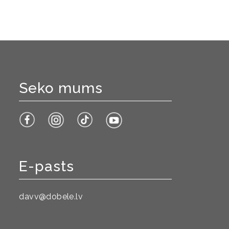
Seko mums
E-pasts
davv@dobele.lv