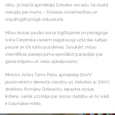
ciklu, 31.martā apmeklēja Dobeles novadu, tai skaitā
viesojās pie mums – Dobeles Amatniecības un
vispārizglītojošajā vidusskolā.
Mūsu skolas pavāru kursa izglītojamie un pedagoģe
Iveta Čerpinska viesiem pagatavoja uzkodas kafijas
pauzei un trīs kārtu pusdienas. Savukārt, mūsu
viesmīlības pakalpojuma speciālisti parūpējās par
galda klājumu un viesu apkalpošanu!
Ministrs Artūrs Toms Plešs apmeklēja DAVV
jaunizveidoto dienesta viesnīcu un, tiekoties ar DAVV
direktoru Romānu Griškeviču, iepazina skolas
ikdienu, vairāk uzzināja par skolas darbību un to, kādi
ir turpmākie mērķi.