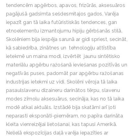
tendencēm apģērbos, apavos, frizūrās, aksesuāros
pagājušā gadsimta sešdesmitajos gados. Varēja
iepazīt gan tā laika futūristiskās tendences, gan
etnoelementu izmantojumu hipiju ģērbšanās stilā.
Skolēniem bija iespēja sarunā ar gidi spriest, secināt,
kā sabiedrība, zinātnes un tehnoloģiju attīstība
ietekmē un maina modi, izvērtēt jaunu sintētisko
materiālu apģērbu ražošanā ieviešanas pozitīvās un
negatīvās puses, padomāt par apģērbu ražošanas
industrijas ietekmi uz vidi. Skolēni vēroja tā laika
pasaulslavenu dizaineru darinātos tērpu, slavenu
modes zīmolu aksesuārus, secināja, kas no tā laika
modē atkal aktuāls. Izstādē bija skatāmi arī ļoti
neparasti eksponāti-piemēram, no papīra darināta
kleita vienreizējai lietošanai, kas tapusi Amerikā.
Nelielā ekspozīcijas daļā varēja iepazīties ar