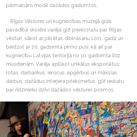
pārmaiņām modē dažādos gadsimtos.
Rīgas Vēstures un kuģniecības muzejā gida
pavadībā skolēni varēja gūt priekšstatu par Rīgas
vēsturi, sākot ar pilsētas dibināšanu 1201. gadā un
beidzot ar 20. gadsimta pirmo pusi, kā arī par
kuģniecību Latvijas teritorijā no 10. gadsimta līdz
mūsdienām. Varēja
aplūkot unikālus eksponātus:
rotas, darbarīkus, ieročus, apģērbus un mākslas
darbus, dažādus interjera priekšmetus, gūt ieskatu
par rīdzinieku dzīvi dažādos vēstures posmos.