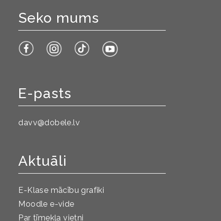
Seko mums
E-pasts
davv@dobele.lv
Aktuāli
E-Klase mācību grafiki
Moodle e-vide
Par tīmekļa vietni