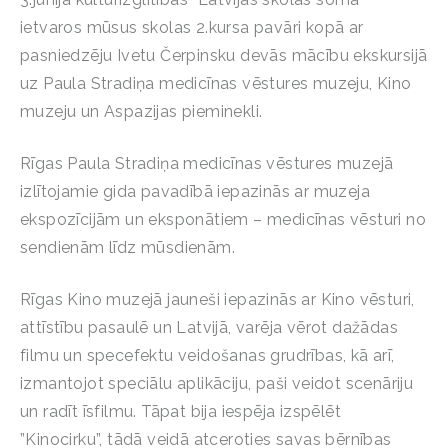
ietvaros mūsus skolas 2.kursa pavāri kopā ar
pasniedzēju Ivetu Čerpinsku devās mācību ekskursijā
uz Paula Stradiņa medicīnas vēstures muzeju, Kino
muzeju un Aspazijas pieminekli.
Rīgas Paula Stradiņa medicīnas vēstures muzejā
izlītojamie gida pavadībā iepazinās ar muzeja
ekspozīcijām un eksponātiem – medicīnas vēsturi no
sendienām līdz mūsdienām.
Rīgas Kino muzejā jauneši iepazinās ar Kino vēsturi,
attīstību pasaulē un Latvijā, varēja vērot dažādas
filmu un specefektu veidošanas grudrības, kā arī,
izmantojot speciālu aplikāciju, paši veidot scenāriju
un radīt īsfilmu. Tāpat bija iespēja izspēlēt
”Kinocirku”, tādā veidā atceroties savas bērnības