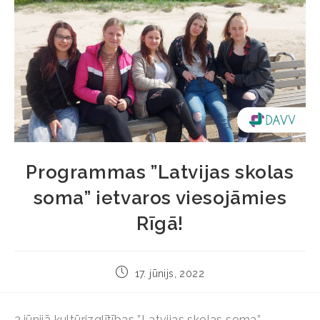
Programmas ”Latvijas skolas
soma” ietvaros viesojāmies
Rīgā!
17. jūnijs, 2022
3.jūnijā kultūrizglītības ”Latvijas skolas soma”