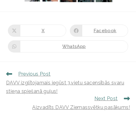
X
Facebook
WhatsApp
Previous Post
DAVV izglītojamais iegūst 3.vietu sacensībās svaru
stieņa spiešanā guļus!
Next Post
Aizvadīts DAVV Ziemassvētku pasākums!