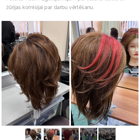
žūrijas komisijai par darbu vērtēšanu.