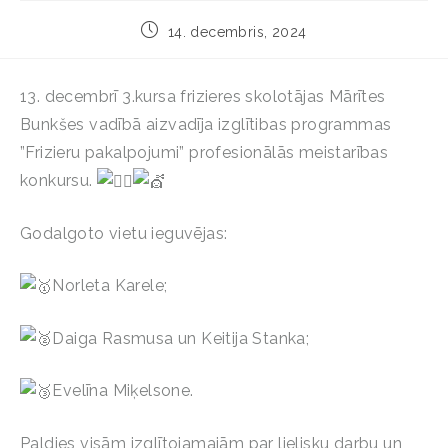
14. decembris, 2024
13. decembrī 3.kursa frizieres skolotājas Mārītes
Bunkšes vadībā aizvadīja izglītibas programmas
”Frizieru pakalpojumi” profesionālās meistarības
konkursu.
Godalgoto vietu ieguvējas:
Norleta Karele;
Daiga Rasmusa un Keitija Stanka;
Evelīna Miķelsone.
Paldies visām izglītojamajām par lielisku darbu un