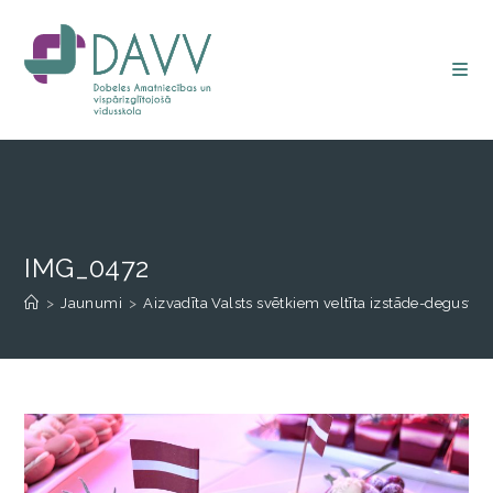
IMG_0472
>
Jaunumi
>
Aizvadīta Valsts svētkiem veltīta izstāde-degustāci